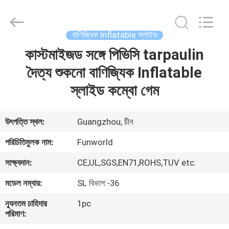
2026
Funworld
Inflatables
Limited.
All
বাণিজ্যিক Inflatable স্লাইড
Rights
Reserved.
কাস্টমাইজড সঙ্গে পিভিসি tarpaulin
বাড়ি
দৈত্য শুকনো বাণিজ্যিক Inflatable
পণ্য
স্লাইড কম্বো গেম
ভিডিও
উৎপত্তি স্থল:
Guangzhou, চীন
পরিচিতিমুলক নাম:
Funworld
আমাদের
সাক্ষ্যদান:
CE,UL,SGS,EN71,ROHS,TUV etc.
সম্পর্কে
মডেল নম্বার:
SL বিভাগ:-36
কারখানা
ন্যূনতম চাহিদার
1pc
পরিমাণ:
ভ্রমণ