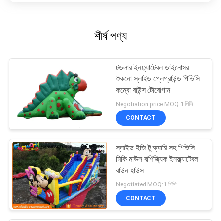
শীর্ষ পণ্য
টডলার ইনফ্ল্যাটেবল ডাইনোসর
শুকনো স্লাইড প্লেগ্রাউন্ড পিভিসি
কম্বো বাউন্স টোবোগান
Negotiation price MOQ:1 পিসি
CONTACT
স্লাইড ইজি টু ক্যারি সহ পিভিসি
মিকি মাউস বাণিজ্যিক ইনফ্ল্যাটেবল
বাউন হাউস
Negotiated MOQ:1 পিসি
CONTACT