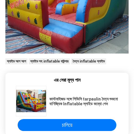
স্লাইড আপ আপ
স্লাইড সহ inflatable বাউন্সার
দৈত্য inflatable স্লাইড
এর সেরা মূল্য পান
কাস্টমাইজড সঙ্গে পিভিসি tarpaulin দৈত্য শুকনো
বাণিজ্যিক Inflatable স্লাইড কম্বো গেম
চালিয়ে