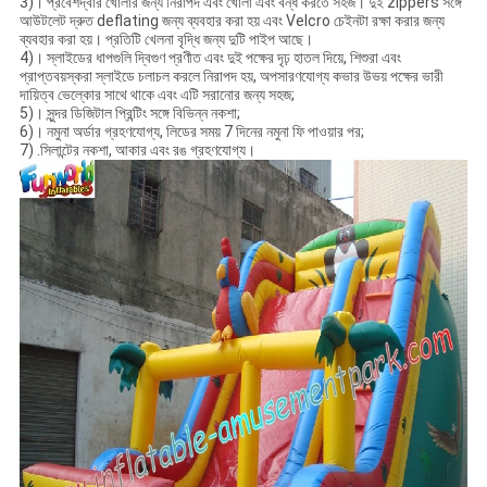
3)। প্রবেশদ্বার খোলার জন্য নিরাপদ এবং খোলা এবং বন্ধ করতে সহজ। দুই zippers সঙ্গে
আউটলেট দ্রুত deflating জন্য ব্যবহার করা হয় এবং Velcro চেইনটা রক্ষা করার জন্য
ব্যবহার করা হয়। প্রতিটি খেলনা বৃদ্ধি জন্য দুটি পাইপ আছে।
4)। স্লাইডের ধাপগুলি দ্বিগুণ প্রণীত এবং দুই পক্ষের দৃঢ় হাতল দিয়ে, শিশুরা এবং
প্রাপ্তবয়স্করা স্লাইডে চলাচল করলে নিরাপদ হয়, অপসারণযোগ্য কভার উভয় পক্ষের ভারী
দায়িত্ব ভেল্কোর সাথে থাকে এবং এটি সরানোর জন্য সহজ;
5)। সুন্দর ডিজিটাল প্রিন্টিং সঙ্গে বিভিন্ন নকশা;
6)। নমুনা অর্ডার গ্রহণযোগ্য, লিডের সময় 7 দিনের নমুনা ফি পাওয়ার পর;
7) .সিলান্টের নকশা, আকার এবং রঙ গ্রহণযোগ্য।