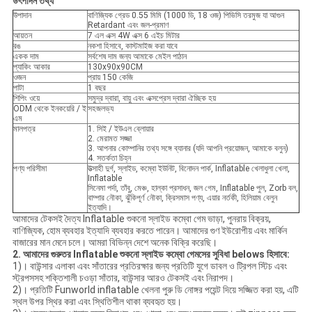
উৎপাদন তথ্য
উপাদান
বাণিজ্যিক গ্রেড 0.55 মিমি (1000 ডি, 18 ওজ) পিভিসি তরমুজ যা আগুন
Retardant এবং জল-প্রমাণ
আয়তন
7 এল এক্স 4W এক্স 6 এইচ মিটার
রঙ
নকশা হিসাবে, কাস্টমাইজ করা যাবে
একক দাম
সর্বশেষ দাম জন্য আমাকে মেইল ​​পাঠান
প্যাকিং আকার
130x90x90CM
ওজন
প্রায় 150 কেজি
পাটা
1 বছর
শিপিং ওয়ে
সমুদ্র দ্বারা, বায়ু এবং এক্সপ্রেস দ্বারা ঐচ্ছিক হয়
ODM থেকে ইনকয়েরি / ই
সহজলভ্য
এম
মালপত্র
1. সিই / ইউএল ব্লোয়ার
2. মেরামত সজ্জা
3. আপনার কোম্পানির তথ্য সঙ্গে ব্যানার (যদি আপনি প্রয়োজন, আমাকে বলুন)
4. সতর্কতা চিহ্ন
পণ্য পরিসীমা
উত্সাহী দুর্গ, স্লাইড, কম্বো ইউনিট, বিনোদন পার্ক, Inflatable খেলাধুলা খেলা,
Inflatable
সিনেমা পর্দা, তাঁবু, মেঞ্চ, হাল্কা প্রসাধন, জল গেম, Inflatable পুল, Zorb বল,
বাম্পার নৌকা, ঝুঁকিপূর্ণ নৌকা, ক্রিসমাস পণ্য, এয়ার নর্তকী, হিলিয়াম বেলুন
ইত্যাদি।
আমাদের টেকসই দৈত্য Inflatable শুকনো স্লাইড কম্বো গেম ভাড়া, পুনরায় বিক্রয়,
বাণিজ্যিক, হোম ব্যবহার ইত্যাদি ব্যবহার করতে পারেন। আমাদের গুণ ইউরোপীয় এবং মার্কিন
বাজারের মান মেনে চলে। আমরা বিভিন্ন দেশে অনেক বিক্রি করেছি।
2. আমাদের গুরুতর Inflatable শুকনো স্লাইড কম্বো গেমসের সুবিধা belows হিসাবে:
1)। বাউন্সার এলাকা এবং সাঁতারের প্রতিরক্ষার জন্য প্রতিটি যুগে ডাবল ও ট্রিপল স্টিচ এবং
স্ট্রপসসহ শক্তিশালী চওড়া সাঁতার, বাউন্সার আরও টেকসই এবং নিরাপদ।
2)। প্রতিটি Funworld inflatable খেলনা পুরু ডি নোঙ্গর পয়েন্ট দিয়ে সজ্জিত করা হয়, এটি
স্থল উপর স্থির করা এবং স্থিতিশীল থাকা ব্যবহৃত হয়।