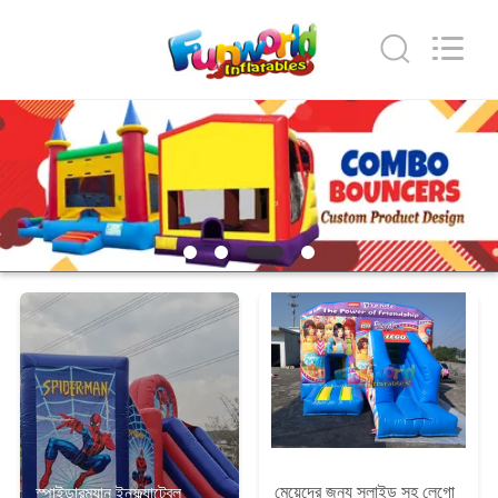
2026
Funworld
Inflatables
Limited.
All
Rights
Reserved.
বাড়ি
পণ্য
ভিডিও
আমাদের
সম্পর্কে
কারখানা
ভ্রমণ
মেয়েদের জন্য স্লাইড সহ লেগো
স্পাইডারম্যান ইনফ্ল্যাটেবল