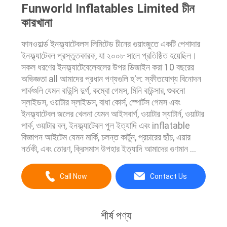
Funworld Inflatables Limited চীন
কারখানা
ফানওয়ার্ল্ড ইনফ্ল্যাটেবলস লিমিটেড চীনের গুয়াংজুতে একটি পেশাদার
ইনফ্ল্যাটেবল প্রস্তুতকারক, যা ২০০৮ সালে প্রতিষ্ঠিত হয়েছিল।
সকল ধরণের ইনফ্ল্যাটেবেলেবলের উপর ডিজাইন করা 10 বছরের
অভিজ্ঞতা all আমাদের প্রধান পণ্যগুলি হ'ল: স্ফীতযোগ্য বিনোদন
পার্কগুলি যেমন বাউন্সি দুর্গ, কম্বো গেমস, মিনি বাউন্সার, শুকনো
স্লাইডস, ওয়াটার স্লাইডস, বাধা কোর্স, স্পোর্টস গেমস এবং
ইনফ্ল্যাটেবল জলের খেলনা যেমন আইসবার্গ, ওয়াটার স্যাটার্ন, ওয়াটার
পার্ক, ওয়াটার বল, ইনফ্ল্যাটেবল পুল ইত্যাদি এবং inflatable
বিজ্ঞাপন আইটেম যেমন মার্কি, চলন্ত কার্টুন, প্রচারের ছাঁচ, এয়ার
নর্তকী, এবং তোরণ, ক্রিসমাস উপহার ইত্যাদি আমাদের গুণমান ...
Call Now
Contact Us
শীর্ষ পণ্য