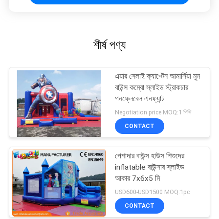
শীর্ষ পণ্য
এয়ার সেলাই ক্যাপ্টেন আমার্সিয়া মুন
বাউন্স কম্বো স্লাইড স্ট্রাকচার
গনফ্লেবেল এনফ্যান্ট
Negotiation price MOQ:1 পিসি
CONTACT
পেশাদার বাউন্স হাউস শিশুদের
inflatable বাউন্সার স্লাইড
আকার 7x6x5 মি
USD600-USD1500 MOQ:1pc
CONTACT