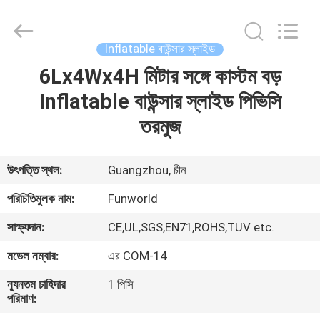
2026
Funworld
Inflatables
Limited.
All
Inflatable বাউন্সার স্লাইড
Rights
Reserved.
6Lx4Wx4H মিটার সঙ্গে কাস্টম বড়
বাড়ি
Inflatable বাউন্সার স্লাইড পিভিসি
পণ্য
তরমুজ
ভিডিও
উৎপত্তি স্থল:
Guangzhou, চীন
পরিচিতিমুলক নাম:
Funworld
আমাদের
সাক্ষ্যদান:
CE,UL,SGS,EN71,ROHS,TUV etc.
সম্পর্কে
মডেল নম্বার:
এর COM-14
কারখানা
ন্যূনতম চাহিদার
1 পিসি
পরিমাণ:
ভ্রমণ