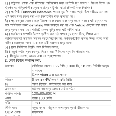
1)।
বাউন্সার এলাকা এবং সাঁতারের প্রতিরক্ষার জন্য প্রতিটি যুগে ডাবল ও ট্রিপল স্টিভ এবং
স্ট্রপস সহ শক্তিশালী চক্রের সাহায্যে বাউন্সার আরো টেকসই এবং নিরাপদ।
2)।
প্রতিটি Funworld inflatable খেলনা পুরু ডি নোঙ্গর পয়েন্ট দিয়ে সজ্জিত করা হয়,
এটি স্থল উপর স্থির করা এবং স্থিতিশীল থাকা ব্যবহৃত হয়।
3)।
প্রবেশদ্বার খোলার জন্য নিরাপদ এবং খোলা এবং বন্ধ করতে সহজ।
দুই zippers
সঙ্গে আউটলেট দ্রুত deflating জন্য ব্যবহার করা হয় এবং Velcro চেইনটা রক্ষা করার
জন্য ব্যবহার করা হয়।
প্রতিটি খেলনা বৃদ্ধি জন্য দুটি পাইপ আছে।
4)।
স্লাইডের ধাপগুলি দ্বিগুণ প্রণীত এবং দুই পক্ষের দৃঢ় হাতল দিয়ে, শিশুরা এবং
প্রাপ্তবয়স্করা স্লাইডে চলাচল করলে নিরাপদ হয়, অপসারণযোগ্য কভার উভয় পক্ষের ভারী
দায়িত্ব ভেল্কোর সাথে থাকে এবং এটি সরানোর জন্য সহজ;
5)।
সুন্দর ডিজিটাল প্রিন্টিং সঙ্গে বিভিন্ন নকশা;
6)। নমুনা অর্ডার গ্রহণযোগ্য, লিডের সময় 7 দিনের নমুনা ফি পাওয়ার পর;
7) .সিলান্টের নকশা, আকার এবং রঙ গ্রহণযোগ্য।
2. বেলো হিসাবে উৎপাদন তথ্য,
উপাদান
বাণিজ্যিক গ্রেড 0.55 মিমি (1000 ডি, 18 ওজ) পিভিসি তরমুজ
যা আগুন
Retardant এবং জল-প্রমাণ
আয়তন
6 এল এক্স 4W এক্স 4 এইচ মিটার
রঙ
নকশা হিসাবে, কাস্টমাইজ করা যাবে
একক দাম
সর্বশেষ দাম জন্য আমাকে মেইল ​​পাঠান
প্যাকিং আকার
120x80x80CM
ওজন
প্রায় 130 কেজি
পাটা
1 বছর
শিপিং ওয়ে
সমুদ্র দ্বারা, বায়ু এবং এক্সপ্রেস দ্বারা ঐচ্ছিক হয়
ODM থেকে
সহজলভ্য