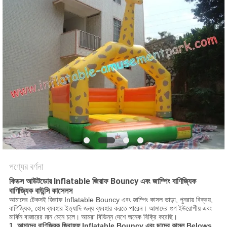
পণ্যের বর্ণনা
কিডস আউটডোর Inflatable জিরাফ Bouncy এবং জাম্পিং বাণিজ্যিক
বাণিজ্যিক বাউন্সি কাসেলস
আমাদের টেকসই জিরাফ Inflatable Bouncy এবং জাম্পিং কাসল ভাড়া, পুনরায় বিক্রয়,
বাণিজ্যিক, হোম ব্যবহার ইত্যাদি জন্য ব্যবহার করতে পারেন। আমাদের গুণ ইউরোপীয় এবং
মার্কিন বাজারের মান মেনে চলে।
আমরা বিভিন্ন দেশে অনেক বিক্রি করেছি।
1.
আমাদের বাণিজ্যিক জিরাফফ Inflatable Bouncy এবং ছাদের কাসল Belows