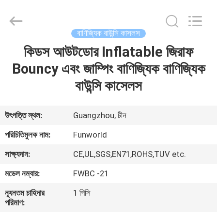
2026
Funworld
Inflatables
Limited.
All
বাণিজ্যিক বাউন্সি কাসলস
Rights
Reserved.
কিডস আউটডোর Inflatable জিরাফ
বাড়ি
Bouncy এবং জাম্পিং বাণিজ্যিক বাণিজ্যিক
পণ্য
বাউন্সি কাসেলস
ভিডিও
উৎপত্তি স্থল:
Guangzhou, চীন
পরিচিতিমুলক নাম:
Funworld
আমাদের
সাক্ষ্যদান:
CE,UL,SGS,EN71,ROHS,TUV etc.
সম্পর্কে
মডেল নম্বার:
FWBC -21
কারখানা
ন্যূনতম চাহিদার
1 পিসি
পরিমাণ:
ভ্রমণ