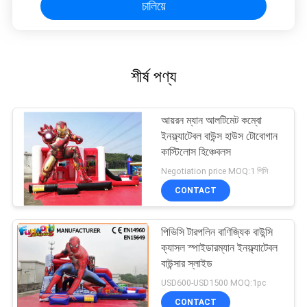
চালিয়ে
শীর্ষ পণ্য
আয়রন ম্যান আলটিমেট কম্বো
ইনফ্ল্যাটেবল বাউন্স হাউস টোবোগান
কাস্টিলোস হিঞ্চেবলস
Negotiation price MOQ:1 পিসি
CONTACT
পিভিসি টারপলিন বাণিজ্যিক বাউন্সি
ক্যাসল স্পাইডারম্যান ইনফ্ল্যাটেবল
বাউন্সার স্লাইড
USD600-USD1500 MOQ:1pc
CONTACT