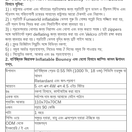
হিসাবে সুবিধা:
1)।
বাউন্সার এলাকা এবং সাঁতারের প্রতিরক্ষার জন্য প্রতিটি যুগে ডাবল ও ট্রিপল স্টিভ এবং
স্ট্রপস সহ শক্তিশালী চক্রের সাহায্যে বাউন্সার আরো টেকসই এবং নিরাপদ।
2)।
প্রতিটি Funworld inflatable খেলনা পুরু ডি নোঙ্গর পয়েন্ট দিয়ে সজ্জিত করা হয়,
এটি স্থল উপর স্থির করা এবং স্থিতিশীল থাকা ব্যবহৃত হয়।
3)।
প্রবেশদ্বার খোলার জন্য নিরাপদ এবং খোলা এবং বন্ধ করতে সহজ।
দুই zippers
সঙ্গে আউটলেট দ্রুত deflating জন্য ব্যবহার করা হয় এবং Velcro চেইনটা রক্ষা করার
জন্য ব্যবহার করা হয়।
প্রতিটি খেলনা বৃদ্ধি জন্য দুটি পাইপ আছে।
4)।
সুন্দর ডিজিটাল প্রিন্টিং সঙ্গে বিভিন্ন নকশা;
5)। নমুনা অর্ডার গ্রহণযোগ্য, লিডের সময় 7 দিনের নমুনা ফি পাওয়ার পর;
6)। সিলেন্টের নকশা, আকার এবং রঙ গ্রহণযোগ্য।
2. বাণিজ্যিক জিরাফফ Inflatable Bouncy এবং বেলো হিসাবে জাম্পিং কাসল উত্পাদন
তথ্য,
উপাদান
বাণিজ্যিক গ্রেড 0.55 মিমি (1000 ডি, 18 ওজ) পিভিসি তরমুজ যা
আগুন
Retardant এবং জল-প্রমাণ
আয়তন
5 এল এক্স 4W এক্স 4.5 এইচ মিটার
রঙ
নকশা হিসাবে, কাস্টমাইজ করা যাবে
একক দাম
সর্বশেষ দাম জন্য আমাকে মেইল ​​পাঠান
প্যাকিং আকার
110x70x70CM
ওজন
প্রায় 90 কেজি
পাটা
1 বছর
শিপিং ওয়ে
সমুদ্র দ্বারা, বায়ু এবং এক্সপ্রেস দ্বারা ঐচ্ছিক হয়
ODM থেকে
সহজলভ্য
ইনকয়েরি / ই এম