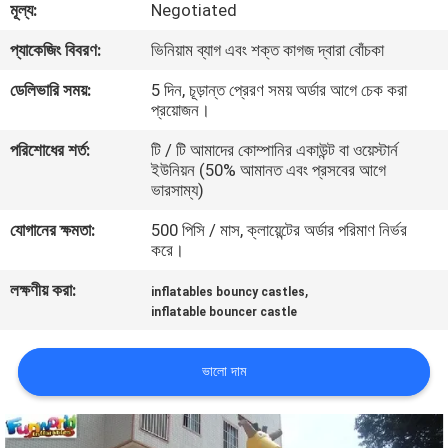
মূল্য:
Negotiated
মান
প্যাকেজিং বিবরণ:
ভিনিয়াম ব্যাগ এবং শক্ত কাগজ দ্বারা বোঁচকা
নিয়ন্ত্রণ
ডেলিভারি সময়:
5 দিন, চূড়ান্ত প্রেরণ সময় অর্ডার আগে চেক করা
প্রয়োজন।
COMPANY
পরিশোধের শর্ত:
টি / টি আমাদের কোম্পানির একাউন্ট বা ওয়েস্টার্ন
ইউনিয়ন (50% আমানত এবং প্রসবের আগে
NEWS
ভারসাম্য)
যোগানের ক্ষমতা:
500 পিসি / মাস, ক্লায়েন্টের অর্ডার পরিমাণ নির্ভর
সাইট
করে।
ম্যাপ
লক্ষণীয় করা:
,
inflatables bouncy castles
inflatable bouncer castle
PRIVACY
ভালো দাম
POLICY