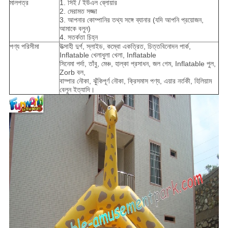
মালপত্র
1. সিই / ইউএল ব্লোয়ার
2. মেরামত সজ্জা
3. আপনার কোম্পানির তথ্য সঙ্গে ব্যানার (যদি আপনি প্রয়োজন,
আমাকে বলুন)
4. সতর্কতা চিহ্ন
পণ্য পরিসীমা
উত্সাহী দুর্গ, স্লাইড, কম্বো একত্রিত, চিত্তবিনোদন পার্ক,
Inflatable খেলাধুলা খেলা, Inflatable
সিনেমা পর্দা, তাঁবু, মেঞ্চ, হাল্কা প্রসাধন, জল গেম, Inflatable পুল,
Zorb বল,
বাম্পার নৌকা, ঝুঁকিপূর্ণ নৌকা, ক্রিসমাস পণ্য, এয়ার নর্তকী, হিলিয়াম
বেলুন ইত্যাদি।