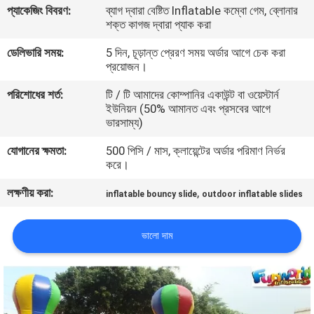
প্যাকেজিং বিবরণ:
ব্যাগ দ্বারা বেষ্টিত Inflatable কম্বো গেম, ব্লোনার
শক্ত কাগজ দ্বারা প্যাক করা
মান
ডেলিভারি সময়:
5 দিন, চূড়ান্ত প্রেরণ সময় অর্ডার আগে চেক করা
নিয়ন্ত্রণ
প্রয়োজন।
পরিশোধের শর্ত:
টি / টি আমাদের কোম্পানির একাউন্ট বা ওয়েস্টার্ন
COMPANY
ইউনিয়ন (50% আমানত এবং প্রসবের আগে
ভারসাম্য)
NEWS
যোগানের ক্ষমতা:
500 পিসি / মাস, ক্লায়েন্টের অর্ডার পরিমাণ নির্ভর
করে।
সাইট
লক্ষণীয় করা:
,
ম্যাপ
inflatable bouncy slide
outdoor inflatable slides
ভালো দাম
PRIVACY
POLICY