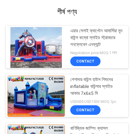
শীর্ষ পণ্য
এয়ার সেলাই ক্যাপ্টেন আমার্সিয়া মুন
বাউন্স কম্বো স্লাইড স্ট্রাকচার
গনফ্লেবেল এনফ্যান্ট
Negotiation price MOQ:1 পিসি
CONTACT
পেশাদার বাউন্স হাউস শিশুদের
inflatable বাউন্সার স্লাইড
আকার 7x6x5 মি
USD600-USD1500 MOQ:1pc
CONTACT
বাণিজ্যিক জাম্পিং ক্যাসল