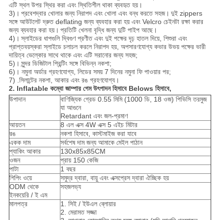
এটি স্থল উপর স্থির করা এবং স্থিতিশীল থাকা ব্যবহৃত হয়।
3)।
প্রবেশদ্বার খোলার জন্য নিরাপদ এবং খোলা এবং বন্ধ করতে সহজ।
দুই zippers
সঙ্গে আউটলেট দ্রুত deflating জন্য ব্যবহার করা হয় এবং Velcro চেইনটা রক্ষা করার
জন্য ব্যবহার করা হয়।
প্রতিটি খেলনা বৃদ্ধি জন্য দুটি পাইপ আছে।
4)।
স্লাইডের ধাপগুলি দ্বিগুণ প্রণীত এবং দুই পক্ষের দৃঢ় হাতল দিয়ে, শিশুরা এবং
প্রাপ্তবয়স্করা স্লাইডে চলাচল করলে নিরাপদ হয়, অপসারণযোগ্য কভার উভয় পক্ষের ভারী
দায়িত্ব ভেল্কোর সাথে থাকে এবং এটি সরানোর জন্য সহজ;
5)।
সুন্দর ডিজিটাল প্রিন্টিং সঙ্গে বিভিন্ন নকশা;
6)। নমুনা অর্ডার গ্রহণযোগ্য, লিডের সময় 7 দিনের নমুনা ফি পাওয়ার পর;
7) .সিলান্টের নকশা, আকার এবং রঙ গ্রহণযোগ্য।
2. Inflatable কম্বো জাম্পার গেম উৎপাদন হিসাবে Belows হিসাবে,
উপাদান
বাণিজ্যিক গ্রেড 0.55 মিমি (1000 ডি, 18 ওজ) পিভিসি তরমুজ
যা আগুনে
Retardant এবং জল-প্রমাণ
আয়তন
8 এল এক্স 4W এক্স 5 এইচ মিটার
রঙ
নকশা হিসাবে, কাস্টমাইজ করা যাবে
একক দাম
সর্বশেষ দাম জন্য আমাকে মেইল ​​পাঠান
প্যাকিং আকার
130x85x85CM
ওজন
প্রায় 150 কেজি
পাটা
1 বছর
শিপিং ওয়ে
সমুদ্র দ্বারা, বায়ু এবং এক্সপ্রেস দ্বারা ঐচ্ছিক হয়
ODM থেকে
সহজলভ্য
ইনকয়েরি / ই এম
মালপত্র
1. সিই / ইউএল ব্লোয়ার
2. মেরামত সজ্জা