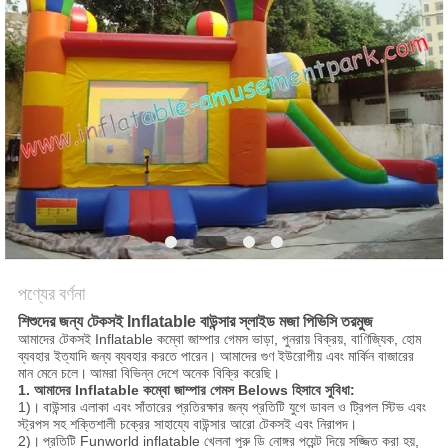
পণ্যের বর্ণনা
শিশুদের জন্য টেকসই Inflatable বাউন্সার স্লাইড মজা পিভিসি তরমুজ
আমাদের টেকসই Inflatable কম্বো জাম্পার গেমস ভাড়া, পুনরায় বিক্রয়, বাণিজ্যিক, হোম
ব্যবহার ইত্যাদি জন্য ব্যবহার করতে পারেন। আমাদের গুণ ইউরোপীয় এবং মার্কিন বাজারের
মান মেনে চলে।
আমরা বিভিন্ন দেশে অনেক বিক্রি করেছি।
1. আমাদের Inflatable কম্বো জাম্পার গেমস Belows হিসাবে সুবিধা:
1)।
বাউন্সার এলাকা এবং সাঁতারের প্রতিরক্ষার জন্য প্রতিটি যুগে ডাবল ও ট্রিপল স্টিভ এবং
স্ট্রপস সহ শক্তিশালী চক্রের সাহায্যে বাউন্সার আরো টেকসই এবং নিরাপদ।
2)।
প্রতিটি Funworld inflatable খেলনা পুরু ডি নোঙ্গর পয়েন্ট দিয়ে সজ্জিত করা হয়,