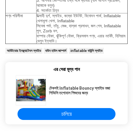
3. আপনার কোম্পানির তথ্য সঙ্গে ব্যানার (যদি আপনি প্রয়োজন,
আমাকে বলুন)
4. সতর্কতা চিহ্ন
পণ্য পরিসীমা
উত্সাহী দুর্গ, স্লাইড, কম্বো ইউনিট, বিনোদন পার্ক, Inflatable
খেলাধুলা খেলা, Inflatable
সিনেমা পর্দা, তাঁবু, মেঞ্চ, হাল্কা প্রসাধন, জল গেম, Inflatable
পুল, Zorb বল,
বাম্পার নৌকা, ঝুঁকিপূর্ণ নৌকা, ক্রিসমাস পণ্য, এয়ার নর্তকী, হিলিয়াম
বেলুন ইত্যাদি।
আউটডোর ইনফ্ল্যাটেবল স্লাইড
বাউন হাউস জাম্পার্স
inflatable বাউন্সি স্লাইড
এর সেরা মূল্য পান
টেকসই Inflatable Bouncy স্লাইড মজা
পিভিসি তপোবাল শিশুদের জন্য
চালিয়ে