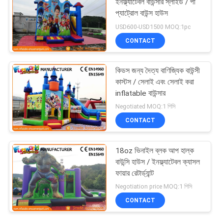
ইনফ্ল্যাটেবল বাউন্সার স্লাইড / পা
প্যাট্রোল বাউন্স হাউস
USD600-USD1500 MOQ:1pc
CONTACT
কিডস জন্য দৈত্য বাণিজ্যিক বাউন্সী
কাস্টস / সেলাই এবং সেলাই করা
inflatable বাউন্সার
Negotiated MOQ:1 পিসি
CONTACT
18oz ভিনাইল ব্লক আপ হাল্ক
বাউন্সি হাউস / ইনফ্ল্যাটেবল ক্যাসল
ফায়ার রেটার্ড্যান্ট
Negotiation price MOQ:1 পিসি
CONTACT