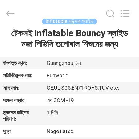
2026
Funworld
Inflatables
Limited.
All
Inflatable বাউন্সার স্লাইড
Rights
Reserved.
টেকসই Inflatable Bouncy স্লাইড
বাড়ি
মজা পিভিসি তপোবাল শিশুদের জন্য
পণ্য
উৎপত্তি স্থল:
Guangzhou, চীন
ভিডিও
পরিচিতিমুলক নাম:
Funworld
সাক্ষ্যদান:
CE,UL,SGS,EN71,ROHS,TUV etc.
আমাদের
মডেল নম্বার:
এর COM -19
সম্পর্কে
ন্যূনতম চাহিদার
1 পিসি
পরিমাণ:
কারখানা
মূল্য:
Negotiated
ভ্রমণ