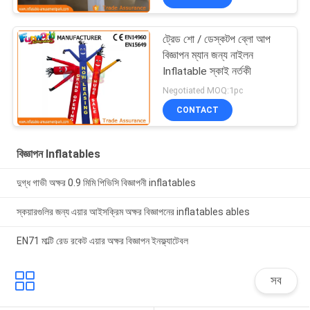
ট্রেড শো / ডেস্কটপ ব্লো আপ
বিজ্ঞাপন ম্যান জন্য নাইলন
Inflatable স্কাই নর্তকী
Negotiated MOQ:1pc
CONTACT
বিজ্ঞাপন Inflatables
দুগ্ধ গাভী অক্ষর 0.9 মিমি পিভিসি বিজ্ঞাপনী inflatables
স্কয়ারগুলির জন্য এয়ার আইসক্রিম অক্ষর বিজ্ঞাপনের inflatables ables
EN71 মাল্টি রেড রকেট এয়ার অক্ষর বিজ্ঞাপন ইনফ্ল্যাটেবল
সব