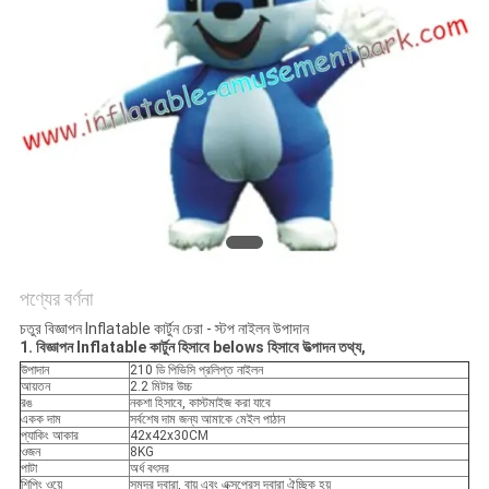
পণ্যের বর্ণনা
চতুর বিজ্ঞাপন Inflatable কার্টুন চেরা - স্টপ নাইলন উপাদান
1. বিজ্ঞাপন Inflatable কার্টুন হিসাবে belows হিসাবে উত্পাদন তথ্য,
উপাদান
210 ডি পিভিসি প্রলিপ্ত নাইলন
আয়তন
2.2 মিটার উচ্চ
রঙ
নকশা হিসাবে, কাস্টমাইজ করা যাবে
একক দাম
সর্বশেষ দাম জন্য আমাকে মেইল ​​পাঠান
প্যাকিং আকার
42x42x30CM
ওজন
8KG
পাটা
অর্ধ বৎসর
শিপিং ওয়ে
সমুদ্র দ্বারা, বায়ু এবং এক্সপ্রেস দ্বারা ঐচ্ছিক হয়