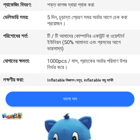
প্যাকেজিং বিবরণ:
শক্ত কাগজ দ্বারা প্যাক করা
মান
ডেলিভারি সময়:
5 দিন, চূড়ান্ত প্রেরণ সময় অর্ডার আগে চেক করা
প্রয়োজন।
নিয়ন্ত্রণ
পরিশোধের শর্ত:
টি / টি আমাদের কোম্পানির একাউন্ট বা ওয়েস্টার্ন
ইউনিয়ন (50% আমানত এবং প্রসবের আগে
COMPANY
ভারসাম্য)
NEWS
যোগানের ক্ষমতা:
1000pcs / মাস, গ্রাহকের অর্ডার পরিমাণ উপর
নির্ভর করে।
সাইট
লক্ষণীয় করা:
,
Inflatable বিজ্ঞাপন বেলুন
inflatable বায়ু নর্তকী
ম্যাপ
ভালো দাম
PRIVACY
POLICY