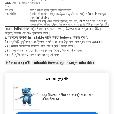
ODM থেকে ইনকয়েরি /
সহজলভ্য
ই এম
মালপত্র
সিই / ইউএল ফ্যান, ব্যাটারি, চার্জার ইত্যাদি
পণ্য পরিসীমা
উত্সাহী দুর্গ, স্লাইড, কম্বো একত্রিত, চিত্তবিনোদন পার্ক, Inflatable খেলাধুলা
খেলা, Inflatable
সিনেমা পর্দা, তাঁবু, মেঞ্চ, হাল্কা প্রসাধন, জল গেম, Inflatable পুল, Zorb বল,
বাম্পার নৌকা, ঝুঁকিপূর্ণ নৌকা, ক্রিসমাস পণ্য, এয়ার নর্তকী, হিলিয়াম বেলুন ইত্যাদি।
বিজ্ঞাপন Inflatable কার্টুন উৎসবের জন্য সেরা পছন্দ, বিজ্ঞাপন, সাধারণ প্রচার। বিভিন্ন
আকৃতি, আকার এবং রঙ পছন্দ হতে পারে।
2.
আমাদের বিজ্ঞাপন Inflatable কার্টুন হিসাবে belows হিসাবে সুবিধা:
1)। প্রতিটি যুগ্ম দ্বৈত এবং ট্রিপল সেলাই এবং রেখাচিত্রমালা সঙ্গে প্রসারকৃত seams।
2)। আমরা বিজ্ঞাপনের জন্য আপনার লোগো মুদ্রণ করতে পারি।
3)। নমুনা অর্ডার গ্রহণযোগ্য, নমুনা ফি প্রাপ্তির 5 দিন পর সীসা সময়;
4)। সিলেন্টের নকশা, আকার এবং রঙ গ্রহণযোগ্য।
inflatable বায়ু নর্তকী
inflatable বিজ্ঞাপনের বেলুন
প্রচারমূলক inflatables
এর সেরা মূল্য পান
চতুর বিজ্ঞাপন Inflatable কার্টুন চেরা - স্টপ
নাইলন উপাদান