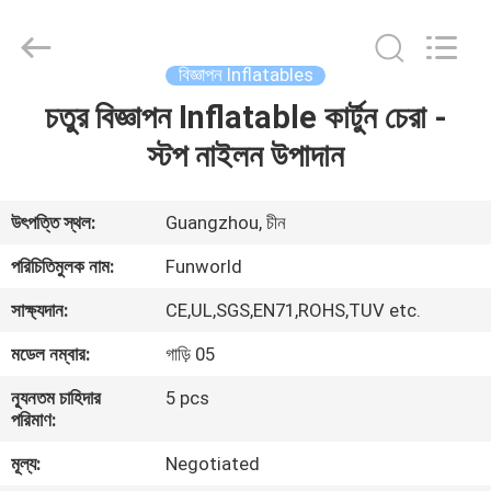
2026
Funworld
Inflatables
Limited.
All
বিজ্ঞাপন Inflatables
Rights
Reserved.
চতুর বিজ্ঞাপন Inflatable কার্টুন চেরা -
বাড়ি
স্টপ নাইলন উপাদান
পণ্য
উৎপত্তি স্থল:
Guangzhou, চীন
ভিডিও
পরিচিতিমুলক নাম:
Funworld
সাক্ষ্যদান:
CE,UL,SGS,EN71,ROHS,TUV etc.
আমাদের
মডেল নম্বার:
গাড়ি 05
সম্পর্কে
ন্যূনতম চাহিদার
5 pcs
পরিমাণ:
কারখানা
মূল্য:
Negotiated
ভ্রমণ