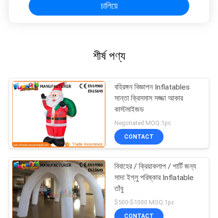
চালিয়ে
শীর্ষ পণ্য
বহিরঙ্গন বিজ্ঞাপন Inflatables
সান্তা ক্রিসমাস সজ্জা আকার
কাস্টমাইজড
Negotiated MOQ:1pc
CONTACT
বিবাহের / ক্রিয়াকলাপ / পার্টি জন্য
সাদা ইগ্লু পরিষ্কার Inflatable
তাঁবু
$500-$1000 MOQ:1pc
CONTACT