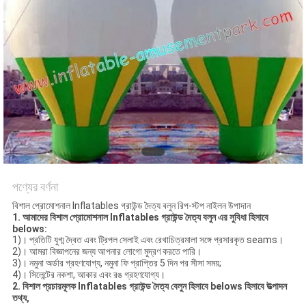
পণ্যের বর্ণনা
বিশাল প্রোমোশনাল Inflatables গ্রাউন্ড দৈত্য বলুন রিপ-স্টপ নাইলন উপাদান
1.
আমাদের বিশাল প্রোমোশনাল Inflatables গ্রাউন্ড দৈত্য বলুন এর সুবিধা হিসাবে
belows:
1)। প্রতিটি যুগ্ম দ্বৈত এবং ট্রিপল সেলাই এবং রেখাচিত্রমালা সঙ্গে প্রসারকৃত seams।
2)। আমরা বিজ্ঞাপনের জন্য আপনার লোগো মুদ্রণ করতে পারি।
3)। নমুনা অর্ডার গ্রহণযোগ্য, নমুনা ফি প্রাপ্তির 5 দিন পর সীসা সময়;
4)। সিলেন্টের নকশা, আকার এবং রঙ গ্রহণযোগ্য।
2. বিশাল প্রচারমূলক Inflatables গ্রাউন্ড দৈত্য বেলুন হিসাবে belows হিসাবে উত্পাদন
তথ্য,