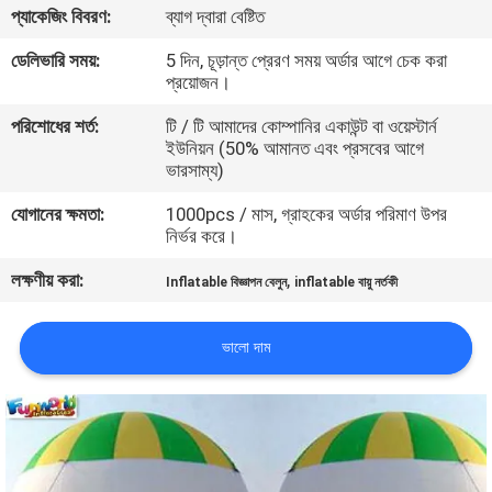
প্যাকেজিং বিবরণ:
ব্যাগ দ্বারা বেষ্টিত
মান
ডেলিভারি সময়:
5 দিন, চূড়ান্ত প্রেরণ সময় অর্ডার আগে চেক করা
প্রয়োজন।
নিয়ন্ত্রণ
পরিশোধের শর্ত:
টি / টি আমাদের কোম্পানির একাউন্ট বা ওয়েস্টার্ন
ইউনিয়ন (50% আমানত এবং প্রসবের আগে
COMPANY
ভারসাম্য)
NEWS
যোগানের ক্ষমতা:
1000pcs / মাস, গ্রাহকের অর্ডার পরিমাণ উপর
নির্ভর করে।
সাইট
লক্ষণীয় করা:
,
Inflatable বিজ্ঞাপন বেলুন
inflatable বায়ু নর্তকী
ম্যাপ
ভালো দাম
PRIVACY
POLICY