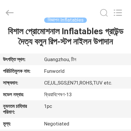
2026
Funworld
Inflatables
Limited.
All
বিজ্ঞাপন Inflatables
Rights
Reserved.
বিশাল প্রোমোশনাল Inflatables গ্রাউন্ড
বাড়ি
দৈত্য বলুন রিপ-স্টপ নাইলন উপাদান
পণ্য
উৎপত্তি স্থল:
Guangzhou, চীন
ভিডিও
পরিচিতিমুলক নাম:
Funworld
সাক্ষ্যদান:
CE,UL,SGS,EN71,ROHS,TUV etc.
আমাদের
মডেল নম্বার:
ক্রিয়াবিশেষণ-13
সম্পর্কে
ন্যূনতম চাহিদার
1pc
পরিমাণ:
কারখানা
মূল্য:
Negotiated
ভ্রমণ