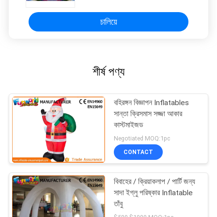
চালিয়ে
শীর্ষ পণ্য
বহিরঙ্গন বিজ্ঞাপন Inflatables
সান্তা ক্রিসমাস সজ্জা আকার
কাস্টমাইজড
Negotiated MOQ:1pc
CONTACT
বিবাহের / ক্রিয়াকলাপ / পার্টি জন্য
সাদা ইগ্লু পরিষ্কার Inflatable
তাঁবু