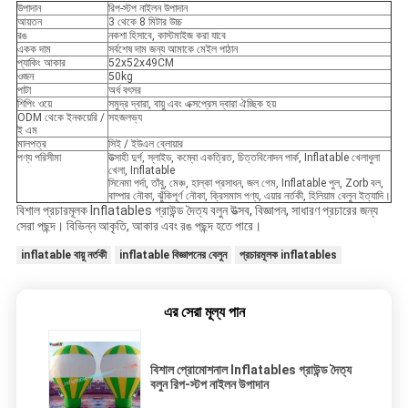
উপাদান
রিপ-স্টপ নাইলন উপাদান
আয়তন
3 থেকে 8 মিটার উচ্চ
রঙ
নকশা হিসাবে, কাস্টমাইজ করা যাবে
একক দাম
সর্বশেষ দাম জন্য আমাকে মেইল ​​পাঠান
প্যাকিং আকার
52x52x49CM
ওজন
50kg
পাটা
অর্ধ বৎসর
শিপিং ওয়ে
সমুদ্র দ্বারা, বায়ু এবং এক্সপ্রেস দ্বারা ঐচ্ছিক হয়
ODM থেকে ইনকয়েরি /
সহজলভ্য
ই এম
মালপত্র
সিই / ইউএল ব্লোয়ার
পণ্য পরিসীমা
উত্সাহী দুর্গ, স্লাইড, কম্বো একত্রিত, চিত্তবিনোদন পার্ক, Inflatable খেলাধুলা
খেলা, Inflatable
সিনেমা পর্দা, তাঁবু, মেঞ্চ, হাল্কা প্রসাধন, জল গেম, Inflatable পুল, Zorb বল,
বাম্পার নৌকা, ঝুঁকিপূর্ণ নৌকা, ক্রিসমাস পণ্য, এয়ার নর্তকী, হিলিয়াম বেলুন ইত্যাদি।
বিশাল প্রচারমূলক Inflatables গ্রাউন্ড দৈত্য বলুন উত্সব, বিজ্ঞাপন, সাধারণ প্রচারের জন্য
সেরা পছন্দ। বিভিন্ন আকৃতি, আকার এবং রঙ পছন্দ হতে পারে।
inflatable বায়ু নর্তকী
inflatable বিজ্ঞাপনের বেলুন
প্রচারমূলক inflatables
এর সেরা মূল্য পান
বিশাল প্রোমোশনাল Inflatables গ্রাউন্ড দৈত্য
বলুন রিপ-স্টপ নাইলন উপাদান