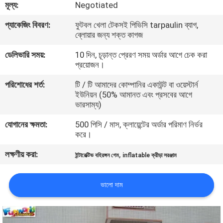
মূল্য:
Negotiated
মান
প্যাকেজিং বিবরণ:
ফুটবল খেলা টেকসই পিভিসি tarpaulin ব্যাগ,
ব্লোয়ার জন্য শক্ত কাগজ
নিয়ন্ত্রণ
ডেলিভারি সময়:
10 দিন, চূড়ান্ত প্রেরণ সময় অর্ডার আগে চেক করা
প্রয়োজন।
COMPANY
পরিশোধের শর্ত:
টি / টি আমাদের কোম্পানির একাউন্ট বা ওয়েস্টার্ন
NEWS
ইউনিয়ন (50% আমানত এবং প্রসবের আগে
ভারসাম্য)
সাইট
যোগানের ক্ষমতা:
500 পিসি / মাস, ক্লায়েন্টের অর্ডার পরিমাণ নির্ভর
করে।
ম্যাপ
লক্ষণীয় করা:
,
ইন্টারেক্টিভ বহিরঙ্গন গেম
inflatable ক্রীড়া সরঞ্জাম
PRIVACY
ভালো দাম
POLICY