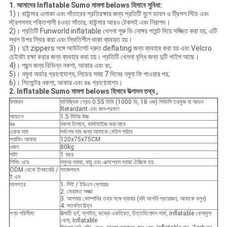
1.
আমাদের
Inflatable Sumo মামলা
belows হিসাবে সুবিধা:
1)। বাউন্সার এলাকা এবং সাঁতারের প্রতিরক্ষার জন্য প্রতিটি যুগে ডাবল ও ট্রিপল স্টিচ এবং
স্ট্রপসসহ শক্তিশালী চওড়া সাঁতার, বাউন্সার আরও টেকসই এবং নিরাপদ।
2)। প্রতিটি Funworld inflatable খেলনা পুরু ডি নোঙ্গর পয়েন্ট দিয়ে সজ্জিত করা হয়, এটি
স্থল উপর স্থির করা এবং স্থিতিশীল থাকা ব্যবহৃত হয়।
3)। দুই zippers সঙ্গে আউটলেট দ্রুত deflating জন্য ব্যবহার করা হয় এবং Velcro
চেইনটা রক্ষা করার জন্য ব্যবহার করা হয়। প্রতিটি খেলনা বৃদ্ধি জন্য দুটি পাইপ আছে।
4)। পছন্দ জন্য বিভিন্ন নকশা, আকার এবং রং;
5)। নমুনা অর্ডার গ্রহণযোগ্য, লিডের সময় 7 দিনের নমুনা ফি পাওয়ার পর;
6)। সিলেন্টের নকশা, আকার এবং রঙ গ্রহণযোগ্য।
2. Inflatable Sumo মামলা
belows হিসাবে
উত্পাদন তথ্য
,
উপাদান
বাণিজ্যিক গ্রেড 0.55 মিমি (1000 ডি, 18 ওজ) পিভিসি তরমুজ যা আগুন
Retardant এবং জল-প্রমাণ
আয়তন
1.5 মিটার উচ্চ
রঙ
নকশা হিসাবে, কাস্টমাইজ করা যাবে
একক দাম
সর্বশেষ দাম জন্য আমাকে মেইল ​​পাঠান
প্যাকিং আকার
120x75x75CM
ওজন
80kg
পাটা
1 বছর
শিপিং ওয়ে
সমুদ্র দ্বারা, বায়ু এবং এক্সপ্রেস দ্বারা ঐচ্ছিক হয়
ODM থেকে ইনকয়েরি /
সহজলভ্য
ই এম
মালপত্র
1. সিই / ইউএল ব্লোয়ার
2. মেরামত সজ্জা
3. আপনার কোম্পানির তথ্য সঙ্গে ব্যানার (যদি আপনি প্রয়োজন, আমাকে বলুন)
4. সতর্কতা চিহ্ন
পণ্য পরিসীমা
উত্সাহী দুর্গ, স্লাইড, কম্বো একত্রিত, চিত্তবিনোদন পার্ক, Inflatable খেলাধুলা
খেলা, Inflatable