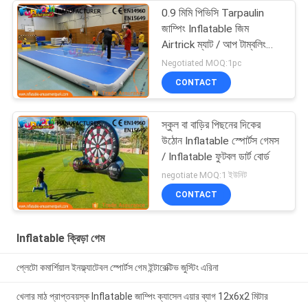
0.9 মিমি পিভিসি Tarpaulin
জাম্পিং Inflatable জিম
Airtrick ম্যাট / আপ টাম্বলিং
ম্যাট
Negotiated MOQ:1pc
CONTACT
স্কুল বা বাড়ির পিছনের দিকের
উঠোন Inflatable স্পোর্টস গেমস
/ Inflatable ফুটবল ডার্ট বোর্ড
negotiate MOQ:1 ইউনিট
CONTACT
Inflatable ক্রিড়া গেম
প্লেটো কমার্শিয়াল ইনফ্ল্যাটেবল স্পোর্টস গেম ইন্টারেক্টিভ জুস্টিং এরিনা
খেলার মাঠ প্রাপ্তবয়স্ক Inflatable জাম্পিং ক্যাসেল এয়ার ব্যাগ 12x6x2 মিটার