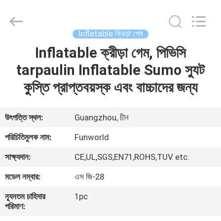
2026
Funworld
Inflatables
Limited.
All
Inflatable ক্রিড়া গেম
Rights
Reserved.
Inflatable ক্রীড়া গেম, পিভিসি
বাড়ি
tarpaulin Inflatable Sumo স্যুট
পণ্য
কুস্তি প্রাপ্তবয়স্ক এবং বাচ্চাদের জন্য
ভিডিও
উৎপত্তি স্থল:
Guangzhou, চীন
পরিচিতিমুলক নাম:
Funworld
আমাদের
সাক্ষ্যদান:
CE,UL,SGS,EN71,ROHS,TUV etc.
সম্পর্কে
মডেল নম্বার:
এস জি-28
কারখানা
ন্যূনতম চাহিদার
1pc
পরিমাণ:
ভ্রমণ