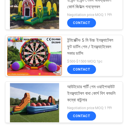
ইভেন্ট ইভেন্ট গেমস অবস্ট্রাকাল
কোর্স জিউক্স গনফ্লেবল
Negotiation price MOQ:1 পিসি
CONTACT
ইন্টারেক্টিভ 5 মি উচ্চ ইনফ্ল্যাটেবল
ফুট ডার্টস গেম / ইনফ্ল্যাটেবেবল
সকার ডার্টস
$500-$1500 MOQ:1pc
CONTACT
আউটডোর পার্টি গেম ওয়াইপআউট
ইনফ্ল্যাটেবল বাধা কোর্স বিগ বলগুলি
কম্বো বাউন্সার
Negotiation price MOQ:1 পিসি
CONTACT