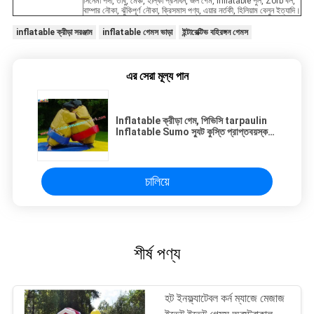
সিনেমা পর্দা, তাঁবু, মেঞ্চ, হাল্কা প্রসাধন, জল গেম, Inflatable পুল, Zorb বল,
বাম্পার নৌকা, ঝুঁকিপূর্ণ নৌকা, ক্রিসমাস পণ্য, এয়ার নর্তকী, হিলিয়াম বেলুন ইত্যাদি।
inflatable ক্রীড়া সরঞ্জাম
inflatable গেমস ভাড়া
ইন্টারেক্টিভ বহিরঙ্গন গেমস
এর সেরা মূল্য পান
Inflatable ক্রীড়া গেম, পিভিসি tarpaulin
Inflatable Sumo স্যুট কুস্তি প্রাপ্তবয়স্ক
এবং বাচ্চাদের জন্য
চালিয়ে
শীর্ষ পণ্য
হট ইনফ্ল্যাটেবল কর্ন ম্যাজে মেজাজ