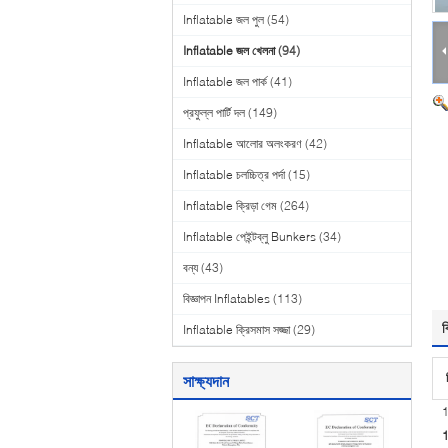
Inflatable জল পুল
(54)
Inflatable জল খেলনা
(94)
Inflatable জল পার্ক
(41)
প্রফুল্ল পার্টি দল
(149)
Inflatable আলোর অলংকরণ
(42)
Inflatable চলচ্চিত্র পর্দা
(15)
Inflatable ক্রিড়া গেম
(264)
Inflatable পেইন্টব্লু Bunkers
(34)
বন্য
(43)
বিজ্ঞাপন Inflatables
(113)
ব
Inflatable ক্রিসমাস সজ্জা
(29)
সাক্ষ্যদান
1
1