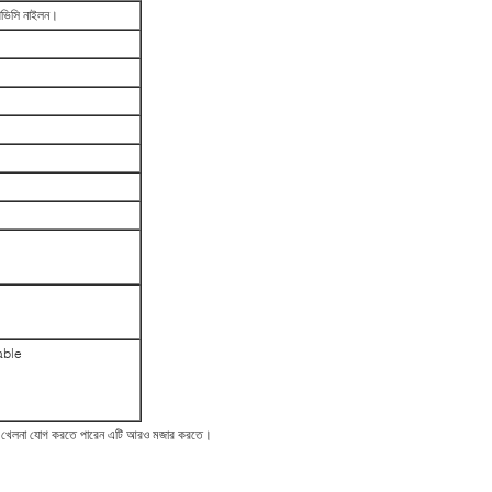
পিভিসি নাইলন।
table
া / খেলনা যোগ করতে পারেন এটি আরও মজার করতে।