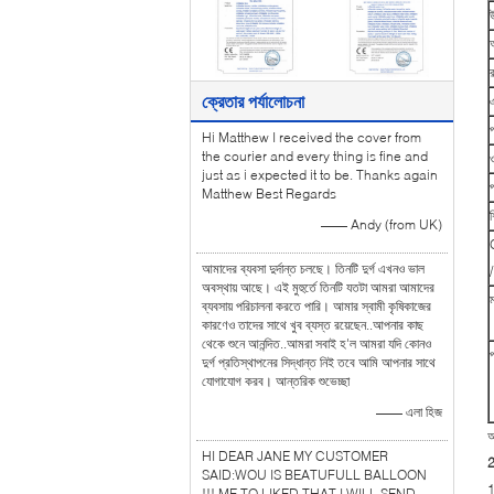
ক্রেতার পর্যালোচনা
Hi Matthew I received the cover from
the courier and every thing is fine and
just as i expected it to be. Thanks again
প
Matthew Best Regards
শ
—— Andy (from UK)
আমাদের ব্যবসা দুর্দান্ত চলছে। তিনটি দুর্গ এখনও ভাল
অবস্থায় আছে। এই মুহুর্তে তিনটি যতটা আমরা আমাদের
ব্যবসায় পরিচালনা করতে পারি। আমার স্বামী কৃষিকাজের
কারণেও তাদের সাথে খুব ব্যস্ত রয়েছেন..আপনার কাছ
থেকে শুনে আনন্দিত..আমরা সবাই হ'ল আমরা যদি কোনও
প
দুর্গ প্রতিস্থাপনের সিদ্ধান্ত নিই তবে আমি আপনার সাথে
যোগাযোগ করব। আন্তরিক শুভেচ্ছা
—— এলা হিজ
আ
HI DEAR JANE MY CUSTOMER
2
SAID:WOU IS BEATUFULL BALLOON
1
!!! ME TO LIKED THAT.I WILL SEND