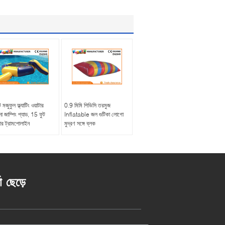
 মজুফুল ফ্ল্যাটিং ওয়াটার
0.9 মিমি পিভিসি তরমুজ
া জাম্পিং প্যাড, 15 ফুট
Inflatable জল গুটিকা লোগো
টার ট্রামপোলাইন
মুদ্রণ সঙ্গে ব্লক
তা ছেড়ে