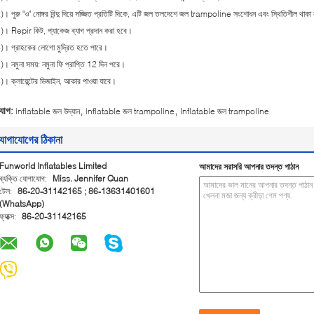
)। পুরু "ও" নোঙ্গর বিন্দু দিয়ে সজ্জিত প্রতিটি দিকে, এটি জল তলদেশে জল trampoline সংশোধন এবং স্থিতিশীল থাকা ব
)। Repir কিট, প্যাকেজ ব্যাগ প্রদান করা হবে।
)। গ্রাহকের লোগো মুদ্রিত হতে পারে।
)। নমুনা সময়: নমুনা ফি প্রাপ্তি 12 দিন পরে।
)। ক্লায়েন্টের ডিজাইন, আকার পাওয়া যাবে।
,
,
্যাগ:
inflatable জল উদ্যান
inflatable জল trampoline
Inflatable জল trampoline
োগাযোগের ঠিকানা
Funworld Inflatables Limited
আমাদের সরাসরি আপনার তদন্ত পাঠান
ব্যক্তি যোগাযোগ:
Miss. Jennifer Quan
টেল:
86-20-31142165 ; 86-13631401601
(WhatsApp)
ফ্যাক্স:
86-20-31142165