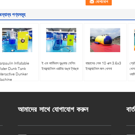
ন্যান্য পণ্যসমূহ
arpaulin Inflatable
ই এম কার্নিভাল ডুঙ্কার মেশিন
বাচ্চাদের লেক 10 এক্স 3.6x3
গ্রেট
ater Dunk Tank
ইনফ্ল্যাটেবল ওয়াটার ডঙ্ক ট্যাঙ্ক
ইনফ্ল্যাটেবল জল খেলনা
খেলন
nteractive Dunker
ওয়া
achine
আমাদের সাথে যোগাযোগ করুন
বার্