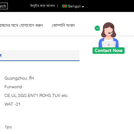
উদ্ধৃতির জন্য আবেদন
|
rch
Bengali
মাদের সাথে যোগাযোগ করুন
কোম্পানি সংবাদ
ম
Guangzhou, চীন
Funworld
CE,UL,SGS,EN71,ROHS,TUV etc.
WAT -21
:
1pc