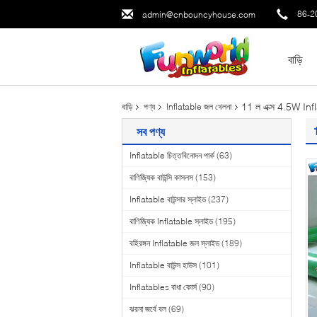
86-2
admin@cnbouncyhouse.com
বাড়ি
11 ল এক্স 4.5W Infl
বাড়ি
পণ্য
Inflatable জল খেলনা
সব পণ্য
Inflatable চিত্তবিনোদন পার্ক
(63)
বাণিজ্যিক বাউন্সি কাসলস
(153)
Inflatable বাউন্সার স্লাইড
(237)
বাণিজ্যিক Inflatable স্লাইড
(195)
বহিরঙ্গন Inflatable জল স্লাইড
(189)
Inflatable বাউন্স হাউস
(101)
Inflatables বাধা কোর্স
(90)
ঝরনা জর্বে বল
(69)