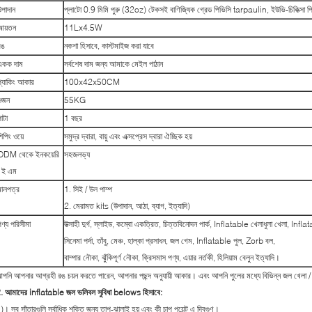
উপাদান
প্লাটো 0.9 মিমি পুরু (32oz) টেকসই বাণিজ্যিক গ্রেড পিভিসি tarpaulin, ইউভি-চিকিত্সা 
আয়তন
11Lx4.5W
রঙ
নকশা হিসাবে, কাস্টমাইজ করা যাবে
একক দাম
সর্বশেষ দাম জন্য আমাকে মেইল ​​পাঠান
প্যাকিং আকার
100x42x50CM
ওজন
55KG
াটা
1 বছর
িপিং ওয়ে
সমুদ্র দ্বারা, বায়ু এবং এক্সপ্রেস দ্বারা ঐচ্ছিক হয়
ODM থেকে ইনকয়েরি
সহজলভ্য
/ ই এম
মালপত্র
1. সিই / উল পাম্প
2. মেরামত kits (উপাদান, আঠা, ব্যাগ, ইত্যাদি)
ণ্য পরিসীমা
উত্সাহী দুর্গ, স্লাইড, কম্বো একত্রিত, চিত্তবিনোদন পার্ক, Inflatable খেলাধুলা খেলা, Infla
সিনেমা পর্দা, তাঁবু, মেঞ্চ, হাল্কা প্রসাধন, জল গেম, Inflatable পুল, Zorb বল,
বাম্পার নৌকা, ঝুঁকিপূর্ণ নৌকা, ক্রিসমাস পণ্য, এয়ার নর্তকী, হিলিয়াম বেলুন ইত্যাদি।
পনি আপনার আগ্রহী রঙ চয়ন করতে পারেন, আপনার পছন্দ অনুযায়ী আকার। এবং আপনি পুলের মধ্যে বিভিন্ন জল খেল
.
আমাদের inflatable জল ভলিবল সুবিধা belows হিসাবে:
)। সব সাঁতারগুলি সর্বাধিক শক্তি জন্য তাপ-ঝালাই হয় এবং কী চাপ পয়েন্ট এ দ্বিগুণ।