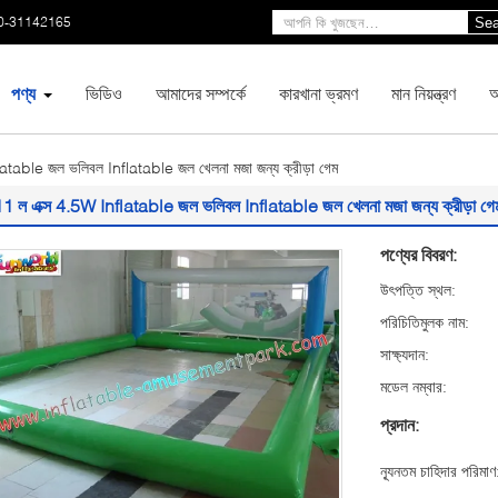
0-31142165
Sea
পণ্য
ভিডিও
আমাদের সম্পর্কে
কারখানা ভ্রমণ
মান নিয়ন্ত্রণ
আ
atable জল ভলিবল Inflatable জল খেলনা মজা জন্য ক্রীড়া গেম
11 ল এক্স 4.5W Inflatable জল ভলিবল Inflatable জল খেলনা মজা জন্য ক্রীড়া গে
পণ্যের বিবরণ:
উৎপত্তি স্থল:
পরিচিতিমুলক নাম:
সাক্ষ্যদান:
মডেল নম্বার:
প্রদান:
ন্যূনতম চাহিদার পরিমাণ