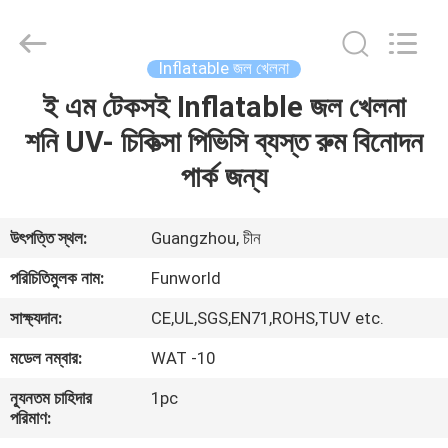
2026
Funworld
Inflatables
Limited.
All
Inflatable জল খেলনা
Rights
Reserved.
ই এম টেকসই Inflatable জল খেলনা
বাড়ি
শনি UV- চিকিত্সা পিভিসি ব্যস্ত রুম বিনোদন
পণ্য
পার্ক জন্য
ভিডিও
উৎপত্তি স্থল:
Guangzhou, চীন
পরিচিতিমুলক নাম:
Funworld
আমাদের
সাক্ষ্যদান:
CE,UL,SGS,EN71,ROHS,TUV etc.
সম্পর্কে
মডেল নম্বার:
WAT -10
কারখানা
ন্যূনতম চাহিদার
1pc
পরিমাণ:
ভ্রমণ