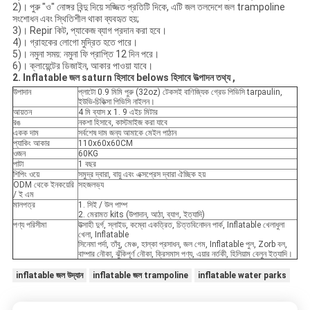
2)। পুরু "ও" নোঙ্গর বিন্দু দিয়ে সজ্জিত প্রতিটি দিকে, এটি জল তলদেশে জল trampoline
সংশোধন এবং স্থিতিশীল থাকা ব্যবহৃত হয়;
3)। Repir কিট, প্যাকেজ ব্যাগ প্রদান করা হবে।
4)। গ্রাহকের লোগো মুদ্রিত হতে পারে।
5)। নমুনা সময়: নমুনা ফি প্রাপ্তি 12 দিন পরে।
6)। ক্লায়েন্টের ডিজাইন, আকার পাওয়া যাবে।
2. Inflatable জল
saturn হিসাবে belows হিসাবে
উত্পাদন তথ্য
,
উপাদান
প্লাটো 0.9 মিমি পুরু (32oz) টেকসই বাণিজ্যিক গ্রেড পিভিসি tarpaulin,
ইউভি-চিকিত্সা পিভিসি নাইলন।
আয়তন
4 মি ব্যাস x 1. 9 এইচ মিটার
রঙ
নকশা হিসাবে, কাস্টমাইজ করা যাবে
একক দাম
সর্বশেষ দাম জন্য আমাকে মেইল ​​পাঠান
প্যাকিং আকার
110x60x60CM
ওজন
60KG
পাটা
1 বছর
শিপিং ওয়ে
সমুদ্র দ্বারা, বায়ু এবং এক্সপ্রেস দ্বারা ঐচ্ছিক হয়
ODM থেকে ইনকয়েরি
সহজলভ্য
/ ই এম
মালপত্র
1. সিই / উল পাম্প
2. মেরামত kits (উপাদান, আঠা, ব্যাগ, ইত্যাদি)
পণ্য পরিসীমা
উত্সাহী দুর্গ, স্লাইড, কম্বো একত্রিত, চিত্তবিনোদন পার্ক, Inflatable খেলাধুলা
খেলা, Inflatable
সিনেমা পর্দা, তাঁবু, মেঞ্চ, হাল্কা প্রসাধন, জল গেম, Inflatable পুল, Zorb বল,
বাম্পার নৌকা, ঝুঁকিপূর্ণ নৌকা, ক্রিসমাস পণ্য, এয়ার নর্তকী, হিলিয়াম বেলুন ইত্যাদি।
inflatable জল উদ্যান
inflatable জল trampoline
inflatable water parks