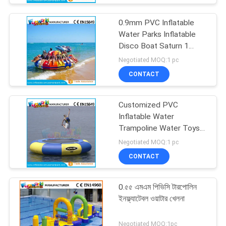
0.9mm PVC Inflatable
Water Parks Inflatable
Disco Boat Saturn 1
Years Warranty
Negotiated MOQ:1 pc
CONTACT
Customized PVC
Inflatable Water
Trampoline Water Toys
For Water Park
Negotiated MOQ:1 pc
Equipment
CONTACT
0.৫৫ এমএম পিভিসি টারপোলিন
ইনফ্ল্যাটেবল ওয়াটার খেলনা
Negotiated MOQ:1pc