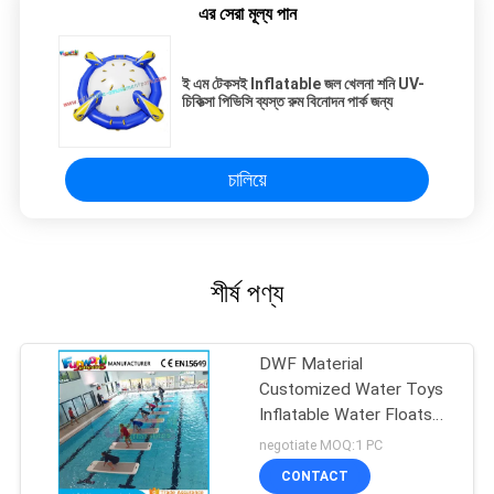
এর সেরা মূল্য পান
ই এম টেকসই Inflatable জল খেলনা শনি UV-
চিকিত্সা পিভিসি ব্যস্ত রুম বিনোদন পার্ক জন্য
চালিয়ে
শীর্ষ পণ্য
DWF Material
Customized Water Toys
Inflatable Water Floats
Yoga Exercise Mats
negotiate MOQ:1 PC
CONTACT