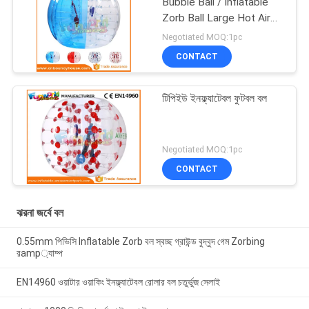
Bubble Ball / Inflatable
Zorb Ball Large Hot Air
Welded
Negotiated MOQ:1pc
CONTACT
টিপিইউ ইনফ্ল্যাটেবল ফুটবল বল
Negotiated MOQ:1pc
CONTACT
ঝরনা জর্বে বল
0.55mm পিভিসি Inflatable Zorb বল স্বচ্ছ গ্রাউন্ড বুদ্বুদ গেম Zorbing
রamp্যাম্প
EN14960 ওয়াটার ওয়াকিং ইনফ্ল্যাটেবল রোলার বল চতুর্ভুজ সেলাই