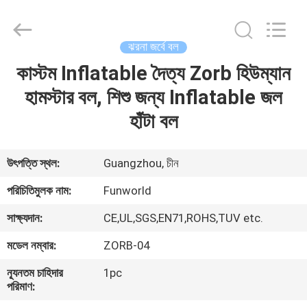
2026
Funworld
Inflatables
Limited.
All
ঝরনা জর্বে বল
Rights
Reserved.
কাস্টম Inflatable দৈত্য Zorb হিউম্যান
বাড়ি
হামস্টার বল, শিশু জন্য Inflatable জল
পণ্য
হাঁটা বল
ভিডিও
উৎপত্তি স্থল:
Guangzhou, চীন
পরিচিতিমুলক নাম:
Funworld
আমাদের
সাক্ষ্যদান:
CE,UL,SGS,EN71,ROHS,TUV etc.
সম্পর্কে
মডেল নম্বার:
ZORB-04
কারখানা
ন্যূনতম চাহিদার
1pc
পরিমাণ:
ভ্রমণ