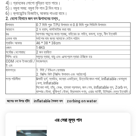
4)। গ্রাহকের লোগো মুদ্রিত হতে পারে।
5)। নমুনা সময়: নমুনা ফি পান 3 দিন পরে।
6)। ক্লায়েন্টের ডিজাইন, আকার পাওয়া যাবে।
2.
বেলো হিসাবে
জল বল উত্পাদনের তথ্য
,
উপাদান
0.7 মিমি পুরু TPU উপাদান বা 0.8 মিমি পুরু পিভিসি উপাদান
আয়তন
2 ম ব্যাস, কাস্টমাইজ করা যায়
রঙ
আপনার পছন্দের জন্য স্বচ্ছ, বাইরের রং লাইন, কমলা, হলুদ, নীল ইত্যাদি
একক দাম
সর্বশেষ দাম জন্য আমাকে মেইল ​​পাঠান
প্যাকিং আকার
46 * 38 * 38cm
ওজন
14KG
সর্বোচ্চ খেলোয়াড়:
2 জন ব্যক্তি
শিপিং ওয়ে
সমুদ্র দ্বারা, বায়ু এবং এক্সপ্রেস দ্বারা ঐচ্ছিক হয়
ODM থেকে ইনকয়েরি /
সহজলভ্য
ই এম
মালপত্র
1. সিই / ইউএল ব্লোয়ার
2. ফিক্সিং কিট (ফিক্সিং উপাদান এবং আঠালো)
পণ্য পরিসীমা
উত্সাহী দুর্গ, স্লাইড, কম্বো একত্রিত, চিত্তবিনোদন পার্ক, Inflatable খেলাধুলা
খেলা, Inflatable
সিনেমা পর্দা, তাঁবু, মেঞ্চ, হাল্কা প্রসাধন, জল গেম, Inflatable পুল, Zorb বল,
বাম্পার নৌকা, ঝুঁকিপূর্ণ নৌকা, ক্রিসমাস পণ্য, এয়ার নর্তকী, হিলিয়াম বেলুন ইত্যাদি।
জলের বল উপর হাঁটা
inflatable সৈকত বল
zorbing on water
এর সেরা মূল্য পান