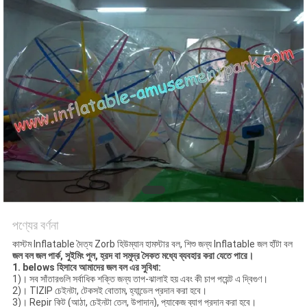
পণ্যের বর্ণনা
কাস্টম Inflatable দৈত্য Zorb হিউম্যান হামস্টার বল, শিশু জন্য Inflatable জল হাঁটা বল
জল বল জল পার্ক, সুইমিং পুল, হ্রদ বা সমুদ্র সৈকত মধ্যে ব্যবহার করা যেতে পারে।
1.
belows হিসাবে আমাদের জল বল
এর
সুবিধা:
1)। সব সাঁতারগুলি সর্বাধিক শক্তি জন্য তাপ-ঝালাই হয় এবং কী চাপ পয়েন্ট এ দ্বিগুণ।
2)। TIZIP চেইনটা, টেকসই বোতাম, হ্যান্ডেল প্রদান করা হবে।
3)। Repir কিট (আঠা, চেইনটা তেল, উপাদান), প্যাকেজ ব্যাগ প্রদান করা হবে।