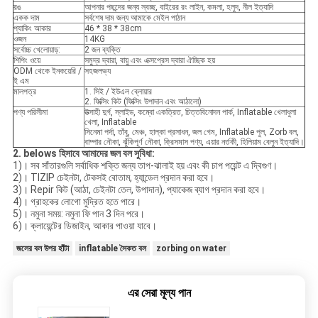
রঙ
আপনার পছন্দের জন্য স্বচ্ছ, বাইরের রং লাইন, কমলা, হলুদ, নীল ইত্যাদি
একক দাম
সর্বশেষ দাম জন্য আমাকে মেইল ​​পাঠান
প্যাকিং আকার
46 * 38 * 38cm
ওজন
14KG
সর্বোচ্চ খেলোয়াড়:
2 জন ব্যক্তি
শিপিং ওয়ে
সমুদ্র দ্বারা, বায়ু এবং এক্সপ্রেস দ্বারা ঐচ্ছিক হয়
ODM থেকে ইনকয়েরি /
সহজলভ্য
ই এম
মালপত্র
1. সিই / ইউএল ব্লোয়ার
2. ফিক্সিং কিট (ফিক্সিং উপাদান এবং আঠালো)
পণ্য পরিসীমা
উত্সাহী দুর্গ, স্লাইড, কম্বো একত্রিত, চিত্তবিনোদন পার্ক, Inflatable খেলাধুলা
খেলা, Inflatable
সিনেমা পর্দা, তাঁবু, মেঞ্চ, হাল্কা প্রসাধন, জল গেম, Inflatable পুল, Zorb বল,
বাম্পার নৌকা, ঝুঁকিপূর্ণ নৌকা, ক্রিসমাস পণ্য, এয়ার নর্তকী, হিলিয়াম বেলুন ইত্যাদি।
2.
belows হিসাবে আমাদের জল বল সুবিধা:
1)। সব সাঁতারগুলি সর্বাধিক শক্তি জন্য তাপ-ঝালাই হয় এবং কী চাপ পয়েন্ট এ দ্বিগুণ।
2)। TIZIP চেইনটা, টেকসই বোতাম, হ্যান্ডেল প্রদান করা হবে।
3)। Repir কিট (আঠা, চেইনটা তেল, উপাদান), প্যাকেজ ব্যাগ প্রদান করা হবে।
4)। গ্রাহকের লোগো মুদ্রিত হতে পারে।
5)। নমুনা সময়: নমুনা ফি পান 3 দিন পরে।
6)। ক্লায়েন্টের ডিজাইন, আকার পাওয়া যাবে।
জলের বল উপর হাঁটা
inflatable সৈকত বল
zorbing on water
এর সেরা মূল্য পান