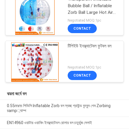
Bubble Ball / Inflatable
Zorb Ball Large Hot Air
Welded
Negotiated MOQ:1pc
CONTACT
টিপিইউ ইনফ্ল্যাটেবল ফুটবল বল
Negotiated MOQ:1pc
CONTACT
ঝরনা জর্বে বল
0.55mm পিভিসি Inflatable Zorb বল স্বচ্ছ গ্রাউন্ড বুদ্বুদ গেম Zorbing
রamp্যাম্প
EN14960 ওয়াটার ওয়াকিং ইনফ্ল্যাটেবল রোলার বল চতুর্ভুজ সেলাই