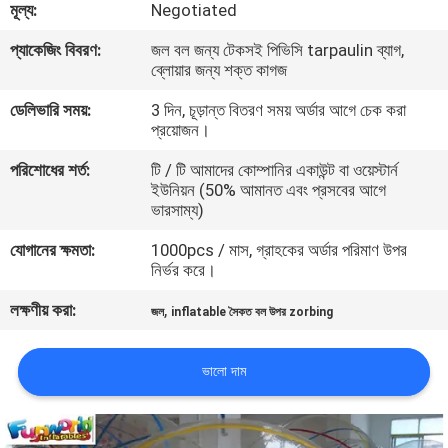
মূল্য:
Negotiated
মান
প্যাকেজিং বিবরণ:
জল বল জন্য টেকসই পিভিসি tarpaulin ব্যাগ,
ব্লোয়ার জন্য শক্ত কাগজ
নিয়ন্ত্রণ
ডেলিভারি সময়:
3 দিন, চূড়ান্ত বিতরণ সময় অর্ডার আগে চেক করা
প্রয়োজন।
COMPANY
পরিশোধের শর্ত:
টি / টি আমাদের কোম্পানির একাউন্ট বা ওয়েস্টার্ন
NEWS
ইউনিয়ন (50% আমানত এবং প্রসবের আগে
ভারসাম্য)
সাইট
যোগানের ক্ষমতা:
1000pcs / মাস, গ্রাহকের অর্ডার পরিমাণ উপর
নির্ভর করে।
ম্যাপ
লক্ষণীয় করা:
,
জল
inflatable সৈকত বল উপর zorbing
PRIVACY
ভালো দাম
POLICY