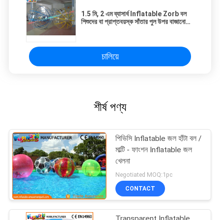
1.5 মি, 2 এম ব্যাসার্ধ Inflatable Zorb বল
শিশুদের বা প্রাপ্তবয়স্ক সাঁতার পুল উপর বাজানো
জন্য বল
চালিয়ে
শীর্ষ পণ্য
পিভিসি Inflatable জল হাঁটা বল /
মাল্টি - ফাংশন Inflatable জল
খেলনা
Negotiated MOQ:1pc
CONTACT
Transparent Inflatable