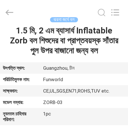
2026
Funworld
Inflatables
Limited.
All
ঝরনা জর্বে বল
Rights
Reserved.
1.5 মি, 2 এম ব্যাসার্ধ Inflatable
বাড়ি
Zorb বল শিশুদের বা প্রাপ্তবয়স্ক সাঁতার
পণ্য
পুল উপর বাজানো জন্য বল
ভিডিও
উৎপত্তি স্থল:
Guangzhou, চীন
পরিচিতিমুলক নাম:
Funworld
আমাদের
সাক্ষ্যদান:
CE,UL,SGS,EN71,ROHS,TUV etc.
সম্পর্কে
মডেল নম্বার:
ZORB-03
কারখানা
ন্যূনতম চাহিদার
1pc
পরিমাণ:
ভ্রমণ