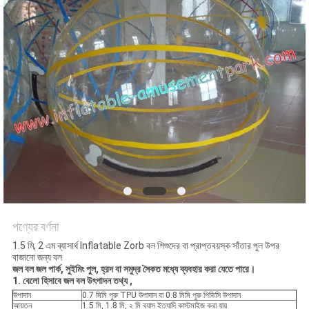
পণ্যের বর্ণনা
1.5 মি, 2 এম ব্যাসার্ধ Inflatable Zorb বল শিশুদের বা প্রাপ্তবয়স্ক সাঁতার পুল উপর
বাজানো জন্য বল
জল বল জল পার্ক, সুইমিং পুল, হ্রদ বা সমুদ্র সৈকত মধ্যে ব্যবহার করা যেতে পারে।
1.
বেলো হিসাবে
জল বল উৎপাদন তথ্য
,
উপাদান
0.7 মিমি পুরু TPU উপাদান বা 0.8 মিমি পুরু পিভিসি উপাদান
আয়তন
1.5 মি, 1.8 মি, ২ মি ব্যাস ইত্যাদি কাস্টমাইজ করা যায়