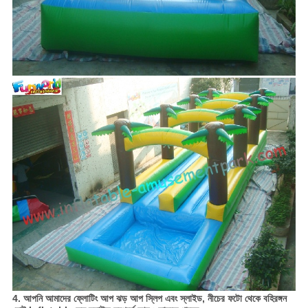
4. আপনি আমাদের
ফ্লোটিং আপ ঝড় আপ স্লিপ এবং স্লাইড,
নীচের ফটো থেকে
বহিরঙ্গন