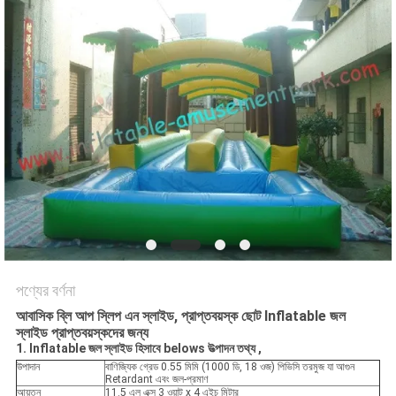
পণ্যের বর্ণনা
আবাসিক ব্লি আপ স্লিপ এন স্লাইড, প্রাপ্তবয়স্ক ছোট Inflatable জল
স্লাইড প্রাপ্তবয়স্কদের জন্য
1. Inflatable জল স্লাইড
হিসাবে belows
উত্পাদন তথ্য
,
উপাদান
বাণিজ্যিক গ্রেড 0.55 মিমি (1000 ডি, 18 ওজ) পিভিসি তরমুজ যা আগুন
Retardant এবং জল-প্রমাণ
আয়তন
11.5 এল এক্স 3 ওয়াট x 4 এইচ মিটার