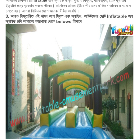
আমাদের টেকসই Inflatable জল স্লাইড ভাড়া, পুনরায় বিক্রয়, বাণিজ্যিক, হোম ব্যবহার
ইত্যাদি জন্য ব্যবহার করতে পারেন। আমাদের মানের ইউরোপীয় এবং মার্কিন বাজারের মান মেনে
চলতে হয়। আমরা বিভিন্ন দেশে অনেক বিক্রি করেছি।
3. আরও বিস্তারিত এই
ঝাড়া আপ স্লিপ এবং স্লাইড, আউটডোর ছোট Inflatable জল
স্লাইড ছবি
আমাদের কারখানা থেকে belows হিসাবে