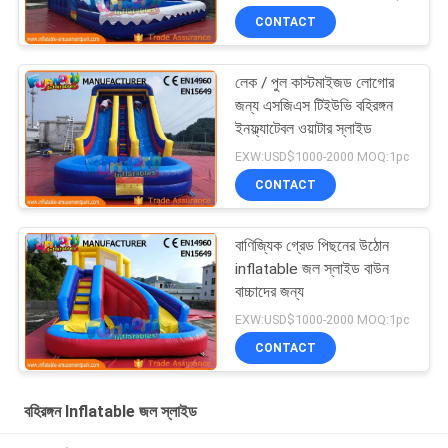
CONTACT
লেক / পুল কাস্টমাইজড লোগোর
জন্য এসজিএস টিইউভি বহিরঙ্গন
ইনফ্ল্যাটেবল ওয়াটার স্লাইড
EXW:USD$1000-2000 MOQ:1pc
CONTACT
বাণিজ্যিক গ্রেড পিছনের উঠোন
inflatable জল স্লাইড বাউন
বাচ্চাদের জন্য
EXW:USD$1000-2000 MOQ:1pc
CONTACT
বহিরঙ্গন Inflatable জল স্লাইড