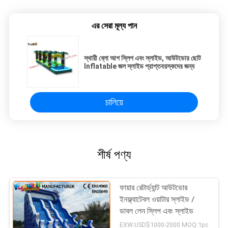
এর সেরা মূল্য পান
স্থায়ী ব্লো আপ স্লিপ এবং স্লাইড, আউটডোর ছোট
Inflatable জল স্লাইড প্রাপ্তবয়স্কদের জন্য
চালিয়ে
শীর্ষ পণ্য
ফায়ার রেটার্ড্যান্ট আউটডোর
ইনফ্ল্যাটেবল ওয়াটার স্লাইড /
ডাবল লেন স্লিপ এবং স্লাইড
EXW:USD$1000-2000 MOQ:1pc