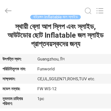
2026
Funworld
Inflatables
Limited.
All
বহিরঙ্গন Inflatable জল স্লাইড
Rights
Reserved.
স্থায়ী ব্লো আপ স্লিপ এবং স্লাইড,
বাড়ি
আউটডোর ছোট Inflatable জল স্লাইড
পণ্য
প্রাপ্তবয়স্কদের জন্য
ভিডিও
উৎপত্তি স্থল:
Guangzhou, চীন
পরিচিতিমুলক নাম:
Funworld
আমাদের
সাক্ষ্যদান:
CE,UL,SGS,EN71,ROHS,TUV etc.
সম্পর্কে
মডেল নম্বার:
FW WS-12
কারখানা
ন্যূনতম চাহিদার
1pc
পরিমাণ:
ভ্রমণ