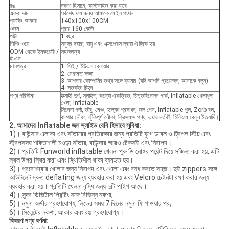
রঙ
নকশা হিসাবে, কাস্টমাইজ করা যাবে
একক দাম
সর্বশেষ দাম জন্য আমাকে মেইল ​​পাঠান
প্যাকিং আকার
140x100x100CM
ওজন
প্রায় 160 কেজি
পাটা
1 বছর
শিপিং ওয়ে
সমুদ্র দ্বারা, বায়ু এবং এক্সপ্রেস দ্বারা ঐচ্ছিক হয়
ODM থেকে ইনকয়েরি /
সহজলভ্য
ই এম
মালপত্র
1. সিই / ইউএল ব্লোয়ার
2. মেরামত সজ্জা
3. আপনার কোম্পানির তথ্য সঙ্গে ব্যানার (যদি আপনি প্রয়োজন, আমাকে বলুন)
4. সতর্কতা চিহ্ন
পণ্য পরিসীমা
উত্সাহী দুর্গ, স্লাইড, কম্বো একত্রিত, চিত্তবিনোদন পার্ক, Inflatable খেলাধুলা
খেলা, Inflatable
সিনেমা পর্দা, তাঁবু, মেঞ্চ, হাল্কা প্রসাধন, জল গেম, Inflatable পুল, Zorb বল,
বাম্পার নৌকা, ঝুঁকিপূর্ণ নৌকা, ক্রিসমাস পণ্য, এয়ার নর্তকী, হিলিয়াম বেলুন ইত্যাদি।
2.
আমাদের Inflatable জল স্লাইড
বেবি হিসাবে সুবিধা:
1)। বাউন্সার এলাকা এবং সাঁতারের প্রতিরক্ষার জন্য প্রতিটি যুগে ডাবল ও ট্রিপল স্টিচ এবং
স্ট্রপসসহ শক্তিশালী চওড়া সাঁতার, বাউন্সার আরও টেকসই এবং নিরাপদ।
2)। প্রতিটি Funworld inflatable খেলনা পুরু ডি নোঙ্গর পয়েন্ট দিয়ে সজ্জিত করা হয়, এটি
স্থল উপর স্থির করা এবং স্থিতিশীল থাকা ব্যবহৃত হয়।
3)। প্রবেশদ্বার খোলার জন্য নিরাপদ এবং খোলা এবং বন্ধ করতে সহজ। দুই zippers সঙ্গে
আউটলেট দ্রুত deflating জন্য ব্যবহার করা হয় এবং Velcro চেইনটা রক্ষা করার জন্য
ব্যবহার করা হয়। প্রতিটি খেলনা বৃদ্ধি জন্য দুটি পাইপ আছে।
4)। সুন্দর ডিজিটাল প্রিন্টিং সঙ্গে বিভিন্ন নকশা;
5)। নমুনা অর্ডার গ্রহণযোগ্য, লিডের সময় 7 দিনের নমুনা ফি পাওয়ার পর;
6)। সিলেন্টের নকশা, আকার এবং রঙ গ্রহণযোগ্য।
বিবরণ পণ্য বর্ণনা: