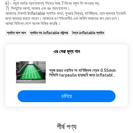
6)। নমুনা অর্ডার গ্রহণযোগ্য, লিডের সময় 7 দিনের নমুনা ফি পাওয়ার পর;
7) .সিলান্টের নকশা, আকার এবং রঙ গ্রহণযোগ্য।
আমাদের টেকসই Inflatable স্লাইড ভাড়া, পুনরায় বিক্রয়, বাণিজ্যিক, হোম ব্যবহার ইত্যাদি
জন্য ব্যবহার করতে পারেন। আমাদের গুণ ইউরোপীয় এবং মার্কিন বাজারের মান মেনে চলে।
আমরা বিভিন্ন দেশে অনেক বিক্রি করেছি।
স্লাইড আপ আপ
স্লাইড সহ inflatable বাউন্সার
দৈত্য inflatable স্লাইড
এর সেরা মূল্য পান
সবুজ রঙের ওয়াইড লং বাণিজ্যিক গ্রেড 0.55mm
পিভিসি tarpaulin ছায়াছবি জন্য Inflatable
স্লাইড
চালিয়ে
শীর্ষ পণ্য