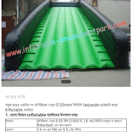
পণ্যের বর্ণনা
সবুজ রঙের ওয়াইড লং বাণিজ্যিক গ্রেড 0.55mm পিভিসি tarpaulin ছায়াছবি জন্য
Inflatable স্লাইড
1. বেলো হিসাবে inflatable স্লাইডের উৎপাদন তথ্য
উপাদান
বাণিজ্যিক গ্রেড 0.55 মিমি (1000 ডি, 18 ওজ) পিভিসি তরমুজ যা আগুনে
Retardant এবং জল-প্রমাণ
আয়তন
14 এল এক্স 5W এক্স 5.5 এইচ মিটার