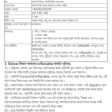
রঙ
নকশা হিসাবে, কাস্টমাইজ করা যাবে
একক দাম
সর্বশেষ দাম জন্য আমাকে মেইল ​​পাঠান
প্যাকিং আকার
140x90x90CM
ওজন
প্রায় 180 কেজি
পাটা
1 বছর
শিপিং ওয়ে
সমুদ্র দ্বারা, বায়ু এবং এক্সপ্রেস দ্বারা ঐচ্ছিক হয়
ODM থেকে ইনকয়েরি / ই
সহজলভ্য
এম
মালপত্র
1. সিই / ইউএল ব্লোয়ার
2. মেরামত সজ্জা
3. আপনার কোম্পানির তথ্য সঙ্গে ব্যানার (যদি আপনি প্রয়োজন, আমাকে বলুন)
4. সতর্কতা চিহ্ন
পণ্য পরিসীমা
উত্সাহী দুর্গ, স্লাইড, কম্বো ইউনিট, বিনোদন পার্ক, Inflatable খেলাধুলা খেলা,
Inflatable
সিনেমা পর্দা, তাঁবু, মেঞ্চ, হাল্কা প্রসাধন, জল গেম, Inflatable পুল, Zorb বল,
বাম্পার নৌকা, ঝুঁকিপূর্ণ নৌকা, ক্রিসমাস পণ্য, এয়ার নর্তকী, হিলিয়াম বেলুন
ইত্যাদি।
2. Below হিসাবে আমাদের inflatable স্লাইড সুবিধার:
1)। বাউন্সার এলাকা এবং সাঁতারের প্রতিরক্ষার জন্য প্রতিটি যুগে ডাবল ও ট্রিপল স্টিভ এবং
স্ট্রপস সহ শক্তিশালী চক্রের সাহায্যে বাউন্সার আরো টেকসই এবং নিরাপদ।
2)। প্রতিটি Funworld inflatable খেলনা পুরু ডি নোঙ্গর পয়েন্ট দিয়ে সজ্জিত করা হয়, এটি
স্থল উপর স্থির করা এবং স্থিতিশীল থাকা ব্যবহৃত হয়।
3)। প্রবেশদ্বার খোলার জন্য নিরাপদ এবং খোলা এবং বন্ধ করতে সহজ। দুই zippers সঙ্গে
আউটলেট দ্রুত deflating জন্য ব্যবহার করা হয় এবং Velcro চেইনটা রক্ষা করার জন্য
ব্যবহার করা হয়। প্রতিটি খেলনা বৃদ্ধি জন্য দুটি পাইপ আছে।
4)। স্লাইডের ধাপগুলি দ্বিগুণ প্রণীত এবং দুই পক্ষের দৃঢ় হাতল দিয়ে, শিশুরা এবং
প্রাপ্তবয়স্করা স্লাইডে চলাচল করলে নিরাপদ হয়, অপসারণযোগ্য কভার উভয় পক্ষের ভারী
দায়িত্বের সাথে ভেল্কো এবং এটি সরানোর জন্য সহজ;
5)। সুন্দর ডিজিটাল প্রিন্টিং সঙ্গে বিভিন্ন নকশা;