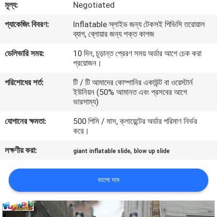
মূল্য:
Negotiated
মান
প্যাকেজিং বিবরণ:
Inflatable স্লাইড জন্য টেকসই পিভিসি তরোয়াল
ব্যাগ, ব্লোয়ার জন্য শক্ত কাগজ
নিয়ন্ত্রণ
ডেলিভারি সময়:
10 দিন, চূড়ান্ত প্রেরণ সময় অর্ডার আগে চেক করা
প্রয়োজন।
COMPANY
পরিশোধের শর্ত:
টি / টি আমাদের কোম্পানির একাউন্ট বা ওয়েস্টার্ন
NEWS
ইউনিয়ন (50% আমানত এবং প্রসবের আগে
ভারসাম্য)
সাইট
যোগানের ক্ষমতা:
500 পিসি / মাস, ক্লায়েন্টের অর্ডার পরিমাণ নির্ভর
করে।
ম্যাপ
লক্ষণীয় করা:
,
giant inflatable slide
blow up slide
PRIVACY
ভালো দাম
POLICY