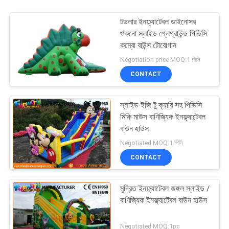
টডলার ইনফ্ল্যাটেবল ডাইনোসর
শুকনো স্লাইড প্লেগ্রাউন্ড পিভিসি
কম্বো বাউন্স টোবোগান
Negotiation price MOQ:1 পিসি
CONTACT
স্লাইড ইজি টু ক্যারি সহ পিভিসি
মিকি মাউস বাণিজ্যিক ইনফ্ল্যাটেবল
বাউন হাউস
Negotiated MOQ:1 পিসি
CONTACT
মুদ্রিত ইনফ্ল্যাটেবল জঙ্গল স্লাইড /
বাণিজ্যিক ইনফ্ল্যাটেবল বাউন হাউস
Negotiated MOQ:1pc