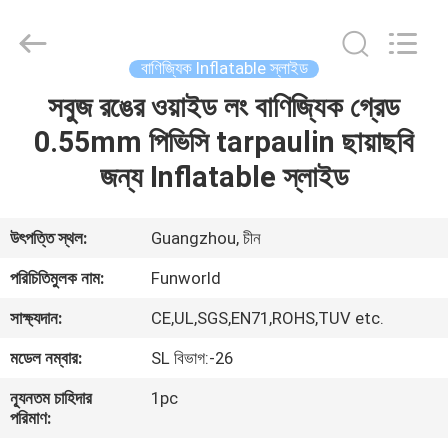
2026
Funworld
Inflatables
Limited.
All
বাণিজ্যিক Inflatable স্লাইড
Rights
Reserved.
সবুজ রঙের ওয়াইড লং বাণিজ্যিক গ্রেড
বাড়ি
0.55mm পিভিসি tarpaulin ছায়াছবি
পণ্য
জন্য Inflatable স্লাইড
ভিডিও
উৎপত্তি স্থল:
Guangzhou, চীন
পরিচিতিমুলক নাম:
Funworld
আমাদের
সাক্ষ্যদান:
CE,UL,SGS,EN71,ROHS,TUV etc.
সম্পর্কে
মডেল নম্বার:
SL বিভাগ:-26
কারখানা
ন্যূনতম চাহিদার
1pc
পরিমাণ:
ভ্রমণ