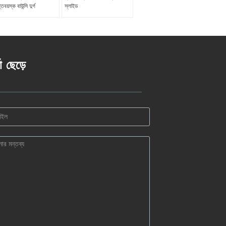
্তবয়স্ক বাউন্সি দুর্গ
স্লাইড
তা ছেড়ে