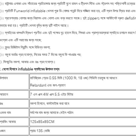
)। বাউন্সার এলাকা এবং সাঁতারের প্রতিরক্ষার জন্য প্রতিটি যুগে ডাবল ও ট্রিপল স্টিভ এবং স্ট্রপস সহ শক্তিশালী চক্র
)। প্রতিটি Funworld inflatable খেলনা পুরু ডি নোঙ্গর পয়েন্ট দিয়ে সজ্জিত করা হয়, এটি স্থল উপর স্থির করা এবং
)। প্রবেশদ্বার খোলার জন্য নিরাপদ এবং খোলা এবং বন্ধ করতে সহজ। দুই zippers সঙ্গে আউটলেট দ্রুত deflating
্যবহার করা হয়। প্রতিটি খেলনা বৃদ্ধি জন্য দুটি পাইপ আছে।
)। স্লাইডের ধাপগুলি দ্বিগুণ প্রণীত এবং দুই পক্ষের দৃঢ় হাতল দিয়ে, শিশুরা এবং প্রাপ্তবয়স্করা স্লাইডে চলাচল করলে
েল্কো এবং এটি সরানোর জন্য সহজ;
)। সুন্দর ডিজিটাল প্রিন্টিং সঙ্গে বিভিন্ন নকশা;
)। নমুনা অর্ডার গ্রহণযোগ্য, লিডের সময় 7 দিনের নমুনা ফি পাওয়ার পর;
) .সিলান্টের নকশা, আকার এবং রঙ গ্রহণযোগ্য।
. বেলো হিসাবে inflatable স্লাইডের উত্পাদন তথ্য
উপাদান
বাণিজ্যিক গ্রেড 0.55 মিমি (1000 ডি, 18 ওজ) পিভিসি তরমুজ যা আগুনে
Retardant এবং জল-প্রমাণ
আয়তন
7 এল এক্স 4W এক্স 5.5 এইচ মিটার
রঙ
নকশা হিসাবে, কাস্টমাইজ করা যাবে
একক দাম
সর্বশেষ দাম জন্য আমাকে মেইল ​​পাঠান
প্যাকিং আকার
125x85x85CM
ওজন
প্রায় 135 কেজি