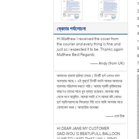
1
2
3
ব
ক্রেতার পর্যালোচনা
4
Hi Matthew I received the cover from
ভ
the courier and every thing is fine and
5
just as i expected it to be. Thanks again
Matthew Best Regards
6
—— Andy (from UK)
7
2
আমাদের ব্যবসা দুর্দান্ত চলছে। তিনটি দুর্গ এখনও ভাল
অবস্থায় আছে। এই মুহুর্তে তিনটি যতটা আমরা আমাদের
ব্যবসায় পরিচালনা করতে পারি। আমার স্বামী কৃষিকাজের
কারণেও তাদের সাথে খুব ব্যস্ত রয়েছেন..আপনার কাছ
থেকে শুনে আনন্দিত..আমরা সবাই হ'ল আমরা যদি কোনও
দুর্গ প্রতিস্থাপনের সিদ্ধান্ত নিই তবে আমি আপনার সাথে
যোগাযোগ করব। আন্তরিক শুভেচ্ছা
—— এলা হিজ
HI DEAR JANE MY CUSTOMER
SAID:WOU IS BEATUFULL BALLOON
!!! ME TO LIKED THAT.I WILL SEND