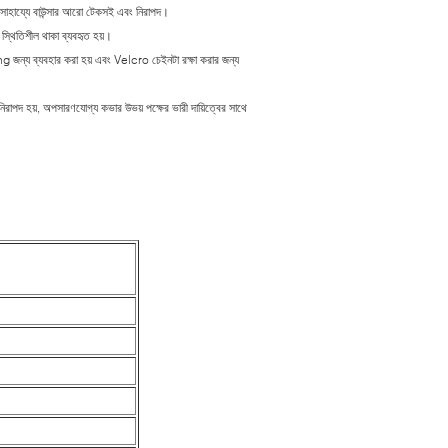
ের সাহায্যে বাউন্সার আরো টেকসই এবং নিরাপদ।
 স্থিতিশীল থাকা ব্যবহৃত হয়।
 জন্য ব্যবহার করা হয় এবং Velcro চেইনটা রক্ষা করার জন্য
 নিরাপদ হয়, অপসারণযোগ্য কভার উভয় পক্ষের ভারী দায়িত্বের সাথে