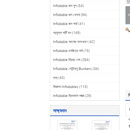
Inflatable জল পুল
(54)
Inflatable জল খেলনা
(94)
Inflatable জল পার্ক
(41)
প্রফুল্ল পার্টি দল
(149)
Inflatable আলোর অলংকরণ
(42)
Inflatable চলচ্চিত্র পর্দা
(15)
Inflatable ক্রিড়া গেম
(264)
Inflatable পেইন্টব্লু Bunkers
(34)
বন্য
(43)
বিজ্ঞাপন Inflatables
(113)
ব
Inflatable ক্রিসমাস সজ্জা
(29)
সাক্ষ্যদান
আ
1