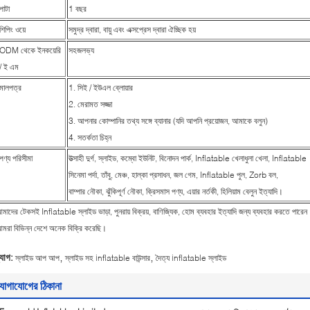
পাটা
1 বছর
শিপিং ওয়ে
সমুদ্র দ্বারা, বায়ু এবং এক্সপ্রেস দ্বারা ঐচ্ছিক হয়
ODM থেকে ইনকয়েরি
সহজলভ্য
/ ই এম
মালপত্র
1. সিই / ইউএল ব্লোয়ার
2. মেরামত সজ্জা
3. আপনার কোম্পানির তথ্য সঙ্গে ব্যানার (যদি আপনি প্রয়োজন, আমাকে বলুন)
4. সতর্কতা চিহ্ন
পণ্য পরিসীমা
উত্সাহী দুর্গ, স্লাইড, কম্বো ইউনিট, বিনোদন পার্ক, Inflatable খেলাধুলা খেলা, Inflatable
সিনেমা পর্দা, তাঁবু, মেঞ্চ, হাল্কা প্রসাধন, জল গেম, Inflatable পুল, Zorb বল,
বাম্পার নৌকা, ঝুঁকিপূর্ণ নৌকা, ক্রিসমাস পণ্য, এয়ার নর্তকী, হিলিয়াম বেলুন ইত্যাদি।
মাদের টেকসই Inflatable স্লাইড ভাড়া, পুনরায় বিক্রয়, বাণিজ্যিক, হোম ব্যবহার ইত্যাদি জন্য ব্যবহার করতে পারে
মরা বিভিন্ন দেশে অনেক বিক্রি করেছি।
,
,
্যাগ:
স্লাইড আপ আপ
স্লাইড সহ inflatable বাউন্সার
দৈত্য inflatable স্লাইড
োগাযোগের ঠিকানা