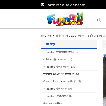
admin@cnbouncyhouse.com
বাড়ি
আউটডোর Inflatable
বাড়ি
পণ্য
বাণিজ্যিক Inflatable স্লাইড
আ
সব পণ্য
Inflatable চিত্তবিনোদন পার্ক
(63)
বাণিজ্যিক বাউন্সি কাসলস
(153)
Inflatable বাউন্সার স্লাইড
(237)
বাণিজ্যিক Inflatable স্লাইড
(195)
বহিরঙ্গন Inflatable জল স্লাইড
(189)
Inflatable বাউন্স হাউস
(101)
Inflatables বাধা কোর্স
(90)
ঝরনা জর্বে বল
(69)