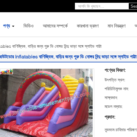
Sea
পণ্য
ভিডিও
আমাদের সম্পর্কে
কারখানা ভ্রমণ
মান নিয়ন্ত্রণ
আ
s বাণিজ্যিক, বাড়ির জন্য পুরু ডি নোঙ্গর বিন্দু ভাড়া সঙ্গে স্লাইড গাট্টা
উটডোর Inflatables বাণিজ্যিক, বাড়ির জন্য পুরু ডি নোঙ্গর বিন্দু ভাড়া সঙ্গে স্লাইড গাট্টা
পণ্যের বিবরণ:
উৎপত্তি স্থল:
পরিচিতিমুলক নাম:
সাক্ষ্যদান:
মডেল নম্বার:
প্রদান:
ন্যূনতম চাহিদার পরিমাণ