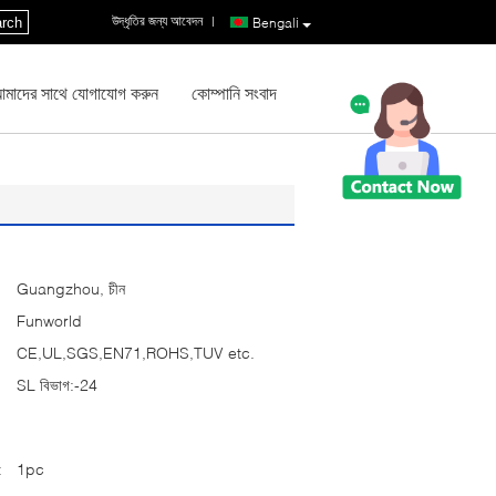
উদ্ধৃতির জন্য আবেদন
|
rch
Bengali
মাদের সাথে যোগাযোগ করুন
কোম্পানি সংবাদ
Guangzhou, চীন
Funworld
CE,UL,SGS,EN71,ROHS,TUV etc.
SL বিভাগ:-24
:
1pc