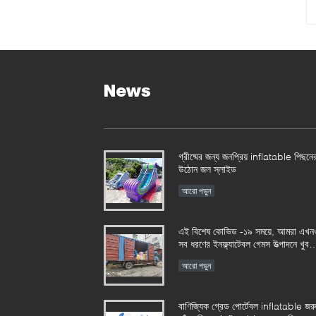
News
গ্রীষ্মের জন্য জনপ্রিয় inflatable পিছনে
উঠোন জল স্লাইড
আরো পড়ুন
এই বিশেষ কোভিড -১৯ সময়ে, আমরা এখন
সব ধরণের ইনফ্ল্যাটেবল গেমস উত্পাদনে খুব
ব্যস্ত
আরো পড়ুন
বাণিজ্যিক গ্রেড পোর্টেবল inflatable জরু