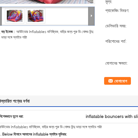
মূল্য:
প্যাকেজিং বিবরণ:
ডেলিভারি সময়:
বড় ইমেজ :
আউটডোর Inflatables বাণিজ্যিক, বাড়ির জন্য পুরু ডি নোঙ্গর বিন্দু
ভাড়া সঙ্গে স্লাইড গাট্টা
পরিশোধের শর্ত:
যোগানের ক্ষমতা:
যোগাযোগ
িস্তারিত পণ্যের বর্ণনা
inflatable bouncers with sl
বিশেষভাবে তুলে ধরা:
উটডোর Inflatables বাণিজ্যিক, বাড়ির জন্য পুরু ডি নোঙ্গর বিন্দু ভাড়া সঙ্গে স্লাইড গাট্টা
. Below হিসাবে আমাদের inflatable স্লাইড সুবিধার: