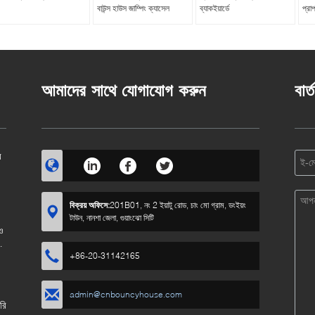
বাউন্স হাউস জাম্পিং ক্যাসেল
ব্যাকইয়ার্ডে
প্রাপ
আমাদের সাথে যোগাযোগ করুন
বার্
র
বিক্রয় অফিসে:
201B01, নং 2 ইয়াটু রোড, চাং মো গ্রাম, ডংইয়ং
টাউন, নানশা জেলা, গুয়াংঝো সিটি
ও
+86-20-31142165
admin@cnbouncyhouse.com
রি