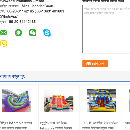
Funworld Inflatables Limited
আমাদের সরাসরি আপনার তদন্ত পাঠান
ব্যক্তি যোগাযোগ:
Miss. Jennifer Quan
টেল:
86-20-31142165 ; 86-13631401601
(WhatsApp)
ফ্যাক্স:
86-20-31142165
ন্যান্য পণ্যসমূহ
াণিজ্যিক Inflatable জাম্পার
চতুর্ভুজ সেলাই বাণিজ্যিক
ROHS কমার্শিয়াল ইনফ্লেটেবল
ডবল 
র্গ জল স্লাইড বাউন্স হাউস
Inflatable স্লাইড শিশুদের
স্লাইড চিলড্রেন বাউন্স হাউস
Infl