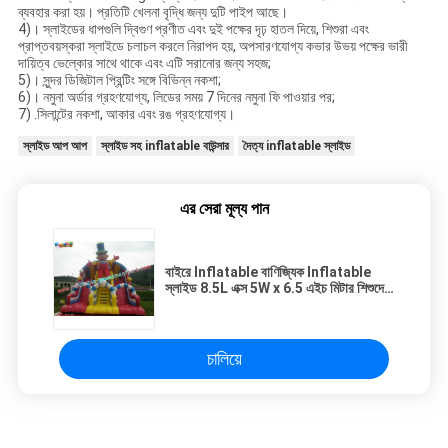
ব্যবহার করা হয়। প্রতিটি খেলনা বৃদ্ধি জন্য দুটি পাইপ আছে।
4)। স্লাইডের ধাপগুলি দ্বিগুণ প্রণীত এবং দুই পক্ষের দৃঢ় হাতল দিয়ে, শিশুরা এবং
প্রাপ্তবয়স্করা স্লাইডে চলাচল করলে নিরাপদ হয়, অপসারণযোগ্য কভার উভয় পক্ষের ভারী
দায়িত্ব ভেল্কোর সাথে থাকে এবং এটি সরানোর জন্য সহজ;
5)। সুন্দর ডিজিটাল প্রিন্টিং সঙ্গে বিভিন্ন নকশা;
6)। নমুনা অর্ডার গ্রহণযোগ্য, লিডের সময় 7 দিনের নমুনা ফি পাওয়ার পর;
7) .সিলান্টের নকশা, আকার এবং রঙ গ্রহণযোগ্য।
স্লাইড আপ আপ
স্লাইড সহ inflatable বাউন্সার
দৈত্য inflatable স্লাইড
এর সেরা মূল্য পান
বাইরে Inflatable বাণিজ্যিক Inflatable
স্লাইড 8.5L এক্স 5W x 6.5 এইচ মিটার শিশুদের
জন্য, প্রাপ্তবয়স্কদের
চালিয়ে