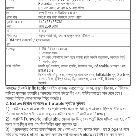
Retardant এবং জল-প্রমাণ
আয়তন
8.5 এল এক্স 5W এক্স 6.5 এইচ মিটার
রঙ
নকশা হিসাবে, কাস্টমাইজ করা যাবে
একক দাম
সর্বশেষ দাম জন্য আমাকে মেইল ​​পাঠান
প্যাকিং আকার
140x85x85CM
ওজন
প্রায় 250 কেজি
পাটা
1 বছর
শিপিং ওয়ে
সমুদ্র দ্বারা, বায়ু এবং এক্সপ্রেস দ্বারা ঐচ্ছিক হয়
ODM থেকে ইনকয়েরি / ই
সহজলভ্য
এম
মালপত্র
1. সিই / ইউএল ব্লোয়ার
2. মেরামত সজ্জা
3. আপনার কোম্পানির তথ্য সঙ্গে ব্যানার (যদি আপনি প্রয়োজন, আমাকে বলুন)
4. সতর্কতা চিহ্ন
পণ্য পরিসীমা
উত্সাহী দুর্গ, স্লাইড, কম্বো ইউনিট, বিনোদন পার্ক, Inflatable খেলাধুলা খেলা,
Inflatable
সিনেমা পর্দা, তাঁবু, মেঞ্চ, হাল্কা প্রসাধন, জল গেম, Inflatable পুল, Zorb বল,
বাম্পার নৌকা, ঝুঁকিপূর্ণ নৌকা, ক্রিসমাস পণ্য, এয়ার নর্তকী, হিলিয়াম বেলুন
ইত্যাদি।
আমাদের টেকসই inflatable স্লাইড ব্যবহার করতে পারেন ভাড়া, পুনরায় বিক্রয়, বাণিজ্যিক,
বাড়িতে ব্যবহার ইত্যাদি। আমাদের মানের ইউরোপীয় এবং মার্কিন বাজারের মান মেনে চলে।
আমরা বিভিন্ন দেশে অনেক বিক্রি করেছি।
2. Below হিসাবে আমাদের inflatable স্লাইড সুবিধার:
1)। বাউন্সার এলাকা এবং সাঁতারের প্রতিরক্ষার জন্য প্রতিটি যুগে ডাবল ও ট্রিপল স্টিভ এবং
স্ট্রপস সহ শক্তিশালী চক্রের সাহায্যে বাউন্সার আরো টেকসই এবং নিরাপদ।
2)। প্রতিটি Funworld inflatable খেলনা পুরু ডি নোঙ্গর পয়েন্ট দিয়ে সজ্জিত করা হয়, এটি
স্থল উপর স্থির করা এবং স্থিতিশীল থাকা ব্যবহৃত হয়।
3)। প্রবেশদ্বার খোলার জন্য নিরাপদ এবং খোলা এবং বন্ধ করতে সহজ। দুই zippers সঙ্গে
আউটলেট দ্রুত deflating জন্য ব্যবহার করা হয় এবং Velcro চেইনটা রক্ষা করার জন্য