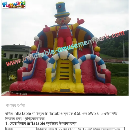
পণ্যের বর্ণনা
বাইরে Inflatable বাণিজ্যিক Inflatable স্লাইড 8.5L এক্স 5W x 6.5 এইচ মিটার
শিশুদের জন্য, প্রাপ্তবয়স্কদের
1. বেলো হিসাবে inflatable স্লাইডের উৎপাদন তথ্য
উপাদান
বাণিজ্যিক গ্রেড 0.55 মিমি (1000 ডি, 18 ওজ) পিভিসি তরমুজ যা আগুনে