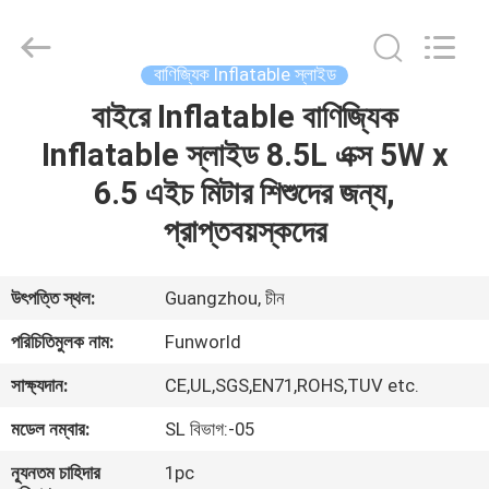
2026
Funworld
Inflatables
Limited.
All
বাণিজ্যিক Inflatable স্লাইড
Rights
Reserved.
বাইরে Inflatable বাণিজ্যিক
বাড়ি
Inflatable স্লাইড 8.5L এক্স 5W x
পণ্য
6.5 এইচ মিটার শিশুদের জন্য,
প্রাপ্তবয়স্কদের
ভিডিও
উৎপত্তি স্থল:
Guangzhou, চীন
আমাদের
পরিচিতিমুলক নাম:
Funworld
সম্পর্কে
সাক্ষ্যদান:
CE,UL,SGS,EN71,ROHS,TUV etc.
মডেল নম্বার:
SL বিভাগ:-05
কারখানা
ভ্রমণ
ন্যূনতম চাহিদার
1pc