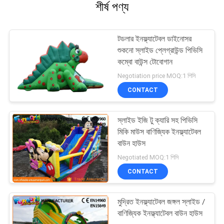
শীর্ষ পণ্য
টডলার ইনফ্ল্যাটেবল ডাইনোসর
শুকনো স্লাইড প্লেগ্রাউন্ড পিভিসি
কম্বো বাউন্স টোবোগান
Negotiation price MOQ:1 পিসি
CONTACT
স্লাইড ইজি টু ক্যারি সহ পিভিসি
মিকি মাউস বাণিজ্যিক ইনফ্ল্যাটেবল
বাউন হাউস
Negotiated MOQ:1 পিসি
CONTACT
মুদ্রিত ইনফ্ল্যাটেবল জঙ্গল স্লাইড /
বাণিজ্যিক ইনফ্ল্যাটেবল বাউন হাউস