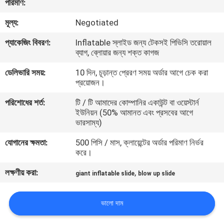
পরিমাণ:
মূল্য:
Negotiated
মান
নিয়ন্ত্রণ
প্যাকেজিং বিবরণ:
Inflatable স্লাইড জন্য টেকসই পিভিসি তরোয়াল
ব্যাগ, ব্লোয়ার জন্য শক্ত কাগজ
ডেলিভারি সময়:
10 দিন, চূড়ান্ত প্রেরণ সময় অর্ডার আগে চেক করা
COMPANY
প্রয়োজন।
NEWS
পরিশোধের শর্ত:
টি / টি আমাদের কোম্পানির একাউন্ট বা ওয়েস্টার্ন
ইউনিয়ন (50% আমানত এবং প্রসবের আগে
সাইট
ভারসাম্য)
ম্যাপ
যোগানের ক্ষমতা:
500 পিসি / মাস, ক্লায়েন্টের অর্ডার পরিমাণ নির্ভর
করে।
PRIVACY
লক্ষণীয় করা:
,
giant inflatable slide
blow up slide
POLICY
ভালো দাম