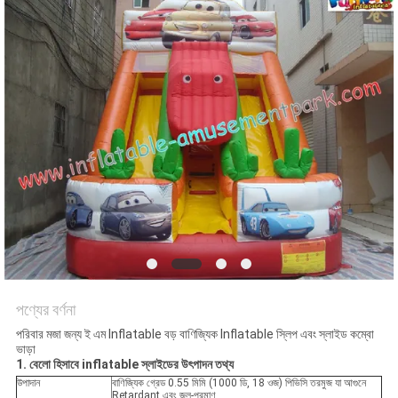
পণ্যের বর্ণনা
পরিবার মজা জন্য ই এম Inflatable বড় বাণিজ্যিক Inflatable স্লিপ এবং স্লাইড কম্বো
ভাড়া
1. বেলো হিসাবে inflatable স্লাইডের উৎপাদন তথ্য
উপাদান
বাণিজ্যিক গ্রেড 0.55 মিমি (1000 ডি, 18 ওজ) পিভিসি তরমুজ যা আগুনে
Retardant এবং জল-প্রমাণ