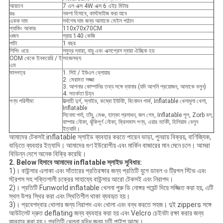
আয়তন
7 এল এক্স 4W এক্স 6 এইচ মিটার
রঙ
নকশা হিসাবে, কাস্টমাইজ করা যাবে
একক দাম
সর্বশেষ দাম জন্য আমাকে মেইল ​​পাঠান
প্যাকিং আকার
110x70x70CM
ওজন
প্রায় 140 কেজি
পাটা
1 বছর
শিপিং ওয়ে
সমুদ্র দ্বারা, বায়ু এবং এক্সপ্রেস দ্বারা ঐচ্ছিক হয়
ODM থেকে ইনকয়েরি / ই
সহজলভ্য
এম
মালপত্র
1. সিই / ইউএল ব্লোয়ার
2. মেরামত সজ্জা
3. আপনার কোম্পানির তথ্য সঙ্গে ব্যানার (যদি আপনি প্রয়োজন, আমাকে বলুন)
4. সতর্কতা চিহ্ন
পণ্য পরিসীমা
উত্সাহী দুর্গ, স্লাইড, কম্বো ইউনিট, বিনোদন পার্ক, Inflatable খেলাধুলা খেলা,
Inflatable
সিনেমা পর্দা, তাঁবু, মেঞ্চ, হাল্কা প্রসাধন, জল গেম, Inflatable পুল, Zorb বল,
বাম্পার নৌকা, ঝুঁকিপূর্ণ নৌকা, ক্রিসমাস পণ্য, এয়ার নর্তকী, হিলিয়াম বেলুন
ইত্যাদি।
আমাদের টেকসই inflatable স্লাইড ব্যবহার করতে পারেন ভাড়া, পুনরায় বিক্রয়, বাণিজ্যিক,
বাড়িতে ব্যবহার ইত্যাদি। আমাদের গুণ ইউরোপীয় এবং মার্কিন বাজারের মান মেনে চলে। আমরা
বিভিন্ন দেশে অনেক বিক্রি করেছি।
2. Below হিসাবে আমাদের inflatable স্লাইড সুবিধার:
1)। বাউন্সার এলাকা এবং সাঁতারের প্রতিরক্ষার জন্য প্রতিটি যুগে ডাবল ও ট্রিপল স্টিভ এবং
স্ট্রপস সহ শক্তিশালী চক্রের সাহায্যে বাউন্সার আরো টেকসই এবং নিরাপদ।
2)। প্রতিটি Funworld inflatable খেলনা পুরু ডি নোঙ্গর পয়েন্ট দিয়ে সজ্জিত করা হয়, এটি
স্থল উপর স্থির করা এবং স্থিতিশীল থাকা ব্যবহৃত হয়।
3)। প্রবেশদ্বার খোলার জন্য নিরাপদ এবং খোলা এবং বন্ধ করতে সহজ। দুই zippers সঙ্গে
আউটলেট দ্রুত deflating জন্য ব্যবহার করা হয় এবং Velcro চেইনটা রক্ষা করার জন্য
ব্যবহার করা হয়। প্রতিটি খেলনা বৃদ্ধি জন্য দুটি পাইপ আছে।