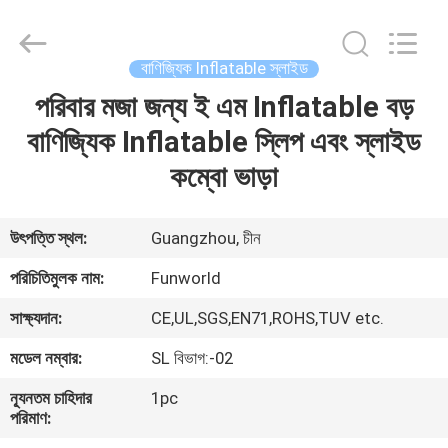
2026
Funworld
Inflatables
Limited.
All
বাণিজ্যিক Inflatable স্লাইড
Rights
Reserved.
পরিবার মজা জন্য ই এম Inflatable বড়
বাড়ি
বাণিজ্যিক Inflatable স্লিপ এবং স্লাইড
পণ্য
কম্বো ভাড়া
ভিডিও
উৎপত্তি স্থল:
Guangzhou, চীন
পরিচিতিমুলক নাম:
Funworld
আমাদের
সাক্ষ্যদান:
CE,UL,SGS,EN71,ROHS,TUV etc.
সম্পর্কে
মডেল নম্বার:
SL বিভাগ:-02
কারখানা
ন্যূনতম চাহিদার
1pc
পরিমাণ:
ভ্রমণ