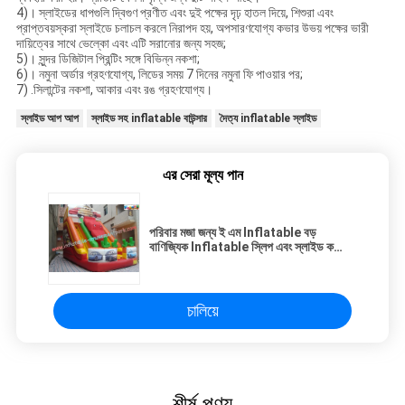
4)। স্লাইডের ধাপগুলি দ্বিগুণ প্রণীত এবং দুই পক্ষের দৃঢ় হাতল দিয়ে, শিশুরা এবং
প্রাপ্তবয়স্করা স্লাইডে চলাচল করলে নিরাপদ হয়, অপসারণযোগ্য কভার উভয় পক্ষের ভারী
দায়িত্বের সাথে ভেল্কো এবং এটি সরানোর জন্য সহজ;
5)। সুন্দর ডিজিটাল প্রিন্টিং সঙ্গে বিভিন্ন নকশা;
6)। নমুনা অর্ডার গ্রহণযোগ্য, লিডের সময় 7 দিনের নমুনা ফি পাওয়ার পর;
7) .সিলান্টের নকশা, আকার এবং রঙ গ্রহণযোগ্য।
স্লাইড আপ আপ
স্লাইড সহ inflatable বাউন্সার
দৈত্য inflatable স্লাইড
এর সেরা মূল্য পান
পরিবার মজা জন্য ই এম Inflatable বড়
বাণিজ্যিক Inflatable স্লিপ এবং স্লাইড কম্বো
ভাড়া
চালিয়ে
শীর্ষ পণ্য