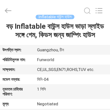
2026
Funworld
Inflatables
Limited.
All
Inflatable বাউন্স হাউস
Rights
Reserved.
বড় Inflatable বাউন্স হাউস ভাড়া স্লাইড
বাড়ি
সঙ্গে গেম, কিডস জন্য জাম্পিং হাউস
পণ্য
উৎপত্তি স্থল:
Guangzhou, চীন
ভিডিও
পরিচিতিমুলক নাম:
Funworld
সাক্ষ্যদান:
CE,UL,SGS,EN71,ROHS,TUV etc.
আমাদের
মডেল নম্বার:
মিনি-04
সম্পর্কে
ন্যূনতম চাহিদার
1 পিসি
পরিমাণ:
কারখানা
মূল্য:
Negotiated
ভ্রমণ