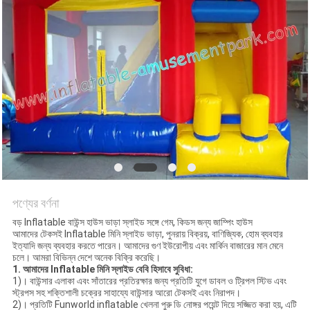
পণ্যের বর্ণনা
বড় Inflatable বাউন্স হাউস ভাড়া স্লাইড সঙ্গে গেম, কিডস জন্য জাম্পিং হাউস
আমাদের টেকসই Inflatable মিনি স্লাইড ভাড়া, পুনরায় বিক্রয়, বাণিজ্যিক, হোম ব্যবহার
ইত্যাদি জন্য ব্যবহার করতে পারেন। আমাদের গুণ ইউরোপীয় এবং মার্কিন বাজারের মান মেনে
চলে। আমরা বিভিন্ন দেশে অনেক বিক্রি করেছি।
1.
আমাদের Inflatable মিনি স্লাইড বেবি হিসাবে সুবিধা:
1)। বাউন্সার এলাকা এবং সাঁতারের প্রতিরক্ষার জন্য প্রতিটি যুগে ডাবল ও ট্রিপল স্টিভ এবং
স্ট্রপস সহ শক্তিশালী চক্রের সাহায্যে বাউন্সার আরো টেকসই এবং নিরাপদ।
2)। প্রতিটি Funworld inflatable খেলনা পুরু ডি নোঙ্গর পয়েন্ট দিয়ে সজ্জিত করা হয়, এটি