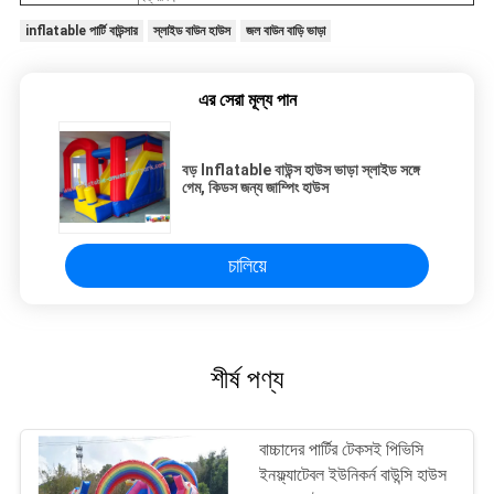
inflatable পার্টি বাউন্সার
স্লাইড বাউন হাউস
জল বাউন বাড়ি ভাড়া
এর সেরা মূল্য পান
বড় Inflatable বাউন্স হাউস ভাড়া স্লাইড সঙ্গে
গেম, কিডস জন্য জাম্পিং হাউস
চালিয়ে
শীর্ষ পণ্য
বাচ্চাদের পার্টির টেকসই পিভিসি
ইনফ্ল্যাটেবল ইউনিকর্ন বাউন্সি হাউস