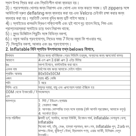
স্থল উপর স্থির করা এবং স্থিতিশীল থাকা ব্যবহৃত হয়।
3)। প্রবেশদ্বার খোলার জন্য নিরাপদ এবং খোলা এবং বন্ধ করতে সহজ। দুই zippers সঙ্গে
আউটলেট দ্রুত deflating জন্য ব্যবহার করা হয় এবং Velcro চেইনটা রক্ষা করার জন্য
ব্যবহার করা হয়। প্রতিটি খেলনা বৃদ্ধি জন্য দুটি পাইপ আছে।
4)। স্লাইডের ধাপগুলি দ্বিগুণ শক্তিশালী এবং দুই পাশে দৃঢ় হাতল দিয়ে, শিশু এবং
প্রাপ্তবয়স্করা স্লাইডে চড়ে যখন নিরাপদ থাকে;
5)। সুন্দর ডিজিটাল প্রিন্টিং সঙ্গে বিভিন্ন নকশা;
6)। নমুনা অর্ডার গ্রহণযোগ্য, লিডের সময় 7 দিনের নমুনা ফি পাওয়ার পর;
7) .সিলান্টের নকশা, আকার এবং রঙ গ্রহণযোগ্য।
2. Inflatable মিনি স্লাইড উৎপাদনের তথ্য belows হিসাবে,
উপাদান
নীচের জন্য বাণিজ্যিক গ্রেড পিভিসি তরমুজ, অন্যদের জন্য অক্সফোর্ড কাপড়
আয়তন
4 এল এক্স 3.6W এক্স 3 এইচ মিটার
রঙ
নকশা হিসাবে, কাস্টমাইজ করা যাবে
একক দাম
সর্বশেষ দাম জন্য আমাকে মেইল ​​পাঠান
প্যাকিং আকার
80x50x50CM
ওজন
প্রায় 45 কেজি
পাটা
1 বছর
শিপিং ওয়ে
সমুদ্র দ্বারা, বায়ু এবং এক্সপ্রেস দ্বারা ঐচ্ছিক হয়
ODM থেকে ইনকয়েরি / ই
সহজলভ্য
এম
মালপত্র
1. সিই / ইউএল ব্লোয়ার
2. মেরামত সজ্জা
3. আপনার কোম্পানির তথ্য সঙ্গে ব্যানার (যদি আপনি প্রয়োজন, আমাকে বলুন)
4. সতর্কতা চিহ্ন
পণ্য পরিসীমা
উত্সাহী দুর্গ, স্লাইড, কম্বো ইউনিট, বিনোদন পার্ক, Inflatable খেলাধুলা খেলা,
Inflatable
সিনেমা পর্দা, তাঁবু, মেঞ্চ, হাল্কা প্রসাধন, জল গেম, Inflatable পুল, Zorb বল,
বাম্পার নৌকা, ঝুঁকিপূর্ণ নৌকা, ক্রিসমাস পণ্য, এয়ার নর্তকী, হিলিয়াম বেলুন
ইত্যাদি।