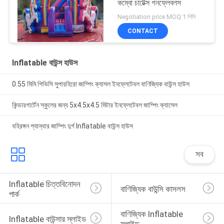
কম্বো চাটেক্স গনফ্লেবলস
Negotiation price MOQ:1 পিসি
CONTACT
Inflatable বাউন্স হাউস
0.55 মিমি পিভিসি সুপারহিরো জাম্পিং ক্যাসল ইনফ্লেটেবল বাণিজ্যিক বাউন্স হাউস
কিন্ডারগার্টেন স্কুলের জন্য 5x4.5x4.5 মিটার ইনফ্লেটেবল জাম্পিং ক্যাসেল
বহিরঙ্গন প্যান্থার জাম্পিং দুর্গ Inflatable বাউন্স হাউস
সব
Inflatable চিত্তবিনোদন 
বাণিজ্যিক বাউন্সি কাসলস
পার্ক
বাণিজ্যিক Inflatable 
Inflatable বাউন্সার স্লাইড
স্লাইড