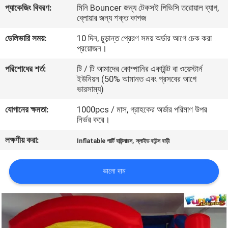
প্যাকেজিং বিবরণ:
মিনি Bouncer জন্য টেকসই পিভিসি তরোয়াল ব্যাগ,
ব্লোয়ার জন্য শক্ত কাগজ
মান
ডেলিভারি সময়:
10 দিন, চূড়ান্ত প্রেরণ সময় অর্ডার আগে চেক করা
নিয়ন্ত্রণ
প্রয়োজন।
পরিশোধের শর্ত:
টি / টি আমাদের কোম্পানির একাউন্ট বা ওয়েস্টার্ন
COMPANY
ইউনিয়ন (50% আমানত এবং প্রসবের আগে
ভারসাম্য)
NEWS
যোগানের ক্ষমতা:
1000pcs / মাস, গ্রাহকের অর্ডার পরিমাণ উপর
নির্ভর করে।
সাইট
লক্ষণীয় করা:
,
ম্যাপ
Inflatable পার্টি বাউন্সারস
স্লাইড বাউন্স বাড়ী
ভালো দাম
PRIVACY
POLICY