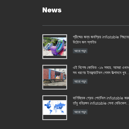
News
গ্রীষ্মের জন্য জনপ্রিয় inflatable পিছনে
উঠোন জল স্লাইড
আরো পড়ুন
এই বিশেষ কোভিড -১৯ সময়ে, আমরা এখন
সব ধরণের ইনফ্ল্যাটেবল গেমস উত্পাদনে খুব
ব্যস্ত
আরো পড়ুন
বাণিজ্যিক গ্রেড পোর্টেবল inflatable জরু
তাঁবু বহিরঙ্গন inflatable সেনা মেডিকেল
তাঁবু
আরো পড়ুন