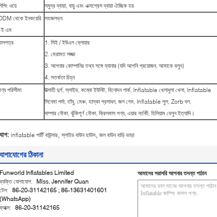
িপিং ওয়ে
সমুদ্র দ্বারা, বায়ু এবং এক্সপ্রেস দ্বারা ঐচ্ছিক হয়
ODM থেকে ইনকয়েরি
সহজলভ্য
/ ই এম
মালপত্র
1. সিই / ইউএল ব্লোয়ার
2. মেরামত সজ্জা
3. আপনার কোম্পানির তথ্য সঙ্গে ব্যানার (যদি আপনি প্রয়োজন, আমাকে বলুন)
4. সতর্কতা চিহ্ন
ণ্য পরিসীমা
উত্সাহী দুর্গ, স্লাইড, কম্বো ইউনিট, বিনোদন পার্ক, Inflatable খেলাধুলা খেলা, Inflatable
সিনেমা পর্দা, তাঁবু, মেঞ্চ, হাল্কা প্রসাধন, জল গেম, Inflatable পুল, Zorb বল,
বাম্পার নৌকা, ঝুঁকিপূর্ণ নৌকা, ক্রিসমাস পণ্য, এয়ার নর্তকী, হিলিয়াম বেলুন ইত্যাদি।
,
,
্যাগ:
inflatable পার্টি বাউন্সার
স্লাইড বাউন হাউস
জল বাউন বাড়ি ভাড়া
োগাযোগের ঠিকানা
Funworld Inflatables Limited
আমাদের সরাসরি আপনার তদন্ত পাঠান
ব্যক্তি যোগাযোগ:
Miss. Jennifer Quan
টেল:
86-20-31142165 ; 86-13631401601
(WhatsApp)
ফ্যাক্স:
86-20-31142165