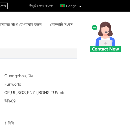
উদ্ধৃতির জন্য আবেদন
|
rch
Bengali
মাদের সাথে যোগাযোগ করুন
কোম্পানি সংবাদ
Guangzhou, চীন
Funworld
CE,UL,SGS,EN71,ROHS,TUV etc.
মিনি-09
:
1 পিসি