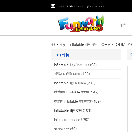
admin@cnbouncyhouse.com
বাড়ি
OEM বা ODM মিনি শিশ
বাড়ি
পণ্য
Inflatable বাউন্স হাউস
সব পণ্য
Inflatable চিত্তবিনোদন পার্ক
(63)
বাণিজ্যিক বাউন্সি কাসলস
(153)
Inflatable বাউন্সার স্লাইড
(237)
বাণিজ্যিক Inflatable স্লাইড
(195)
বহিরঙ্গন Inflatable জল স্লাইড
(189)
Inflatable বাউন্স হাউস
(101)
Inflatables বাধা কোর্স
(90)
ঝরনা জর্বে বল
(69)