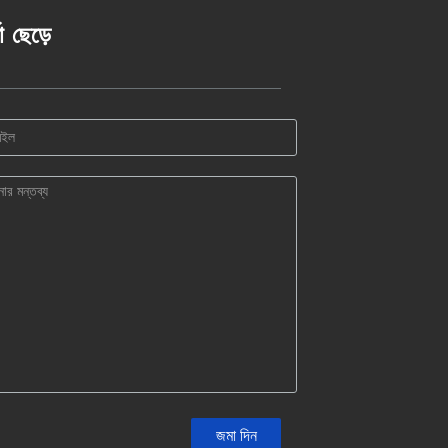
তা ছেড়ে