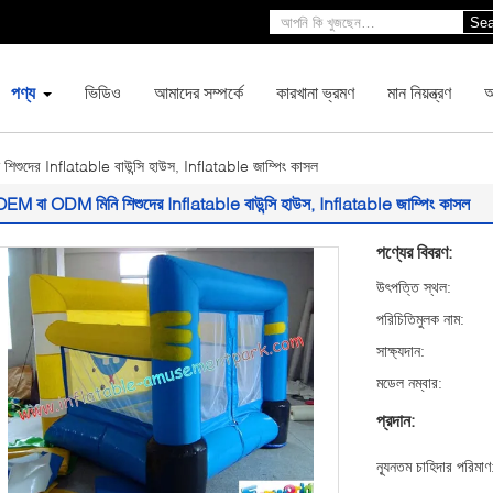
Sea
পণ্য
ভিডিও
আমাদের সম্পর্কে
কারখানা ভ্রমণ
মান নিয়ন্ত্রণ
আ
ুদের Inflatable বাউন্সি হাউস, Inflatable জাম্পিং কাসল
OEM বা ODM মিনি শিশুদের Inflatable বাউন্সি হাউস, Inflatable জাম্পিং কাসল
পণ্যের বিবরণ:
উৎপত্তি স্থল:
পরিচিতিমুলক নাম:
সাক্ষ্যদান:
মডেল নম্বার:
প্রদান:
ন্যূনতম চাহিদার পরিমাণ