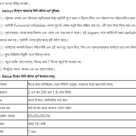
েশে অনেক বিক্রি করেছি।
.
beloys হিসাবে আমাদের মিনি নাইলন দুর্গ সুবিধার:
)। বাউন্সার এলাকা এবং সাঁতারের প্রতিরক্ষার জন্য প্রতিটি যুগে ডাবল ও ট্রিপল স্টিভ এবং স্ট্রপস সহ শক্তিশালী চক্র
)। প্রতিটি Funworld inflatable খেলনা পুরু ডি নোঙ্গর পয়েন্ট দিয়ে সজ্জিত করা হয়, এটি স্থল উপর স্থির করা এবং
)। প্রবেশদ্বার খোলার জন্য নিরাপদ এবং খোলা এবং বন্ধ করতে সহজ। দুই zippers সঙ্গে আউটলেট দ্রুত deflating
্যবহার করা হয়। প্রতিটি খেলনা বৃদ্ধি জন্য দুটি পাইপ আছে।
)। স্লাইডের ধাপগুলি দ্বিগুণ শক্তিশালী এবং দুই পাশে দৃঢ় হাতল দিয়ে, শিশু এবং প্রাপ্তবয়স্করা স্লাইডে চড়ে যখন নির
)। সুন্দর ডিজিটাল প্রিন্টিং সঙ্গে বিভিন্ন নকশা;
)। নমুনা অর্ডার গ্রহণযোগ্য, লিডের সময় 7 দিনের নমুনা ফি পাওয়ার পর;
) .সিলান্টের নকশা, আকার এবং রঙ গ্রহণযোগ্য।
. Beloe হিসাবে মিনি নাইলন দুর্গ উৎপাদন তথ্য,
উপাদান
নীচের জন্য বাণিজ্যিক গ্রেড পিভিসি তরমুজ, অন্যদের জন্য অক্সফোর্ড কাপড়
আয়তন
2 এল এক্স 2W এক্স 1.8 এইচ মিটার
রঙ
নকশা হিসাবে, কাস্টমাইজ করা যাবে
একক দাম
সর্বশেষ দাম জন্য আমাকে মেইল ​​পাঠান
প্যাকিং আকার
55x35x35CM
ওজন
প্রায় 18 কেজি
াটা
1 বছর