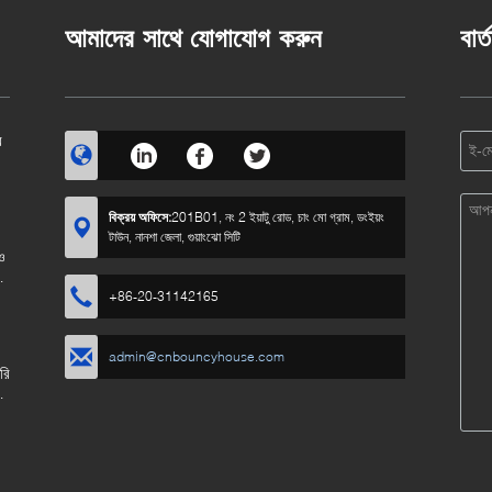
আমাদের সাথে যোগাযোগ করুন
বার্
র
বিক্রয় অফিসে:
201B01, নং 2 ইয়াটু রোড, চাং মো গ্রাম, ডংইয়ং
টাউন, নানশা জেলা, গুয়াংঝো সিটি
ও
+86-20-31142165
admin@cnbouncyhouse.com
রি