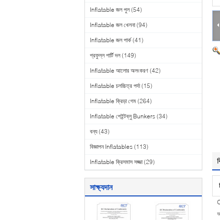
Inflatable জল পুল
(54)
Inflatable জল খেলনা
(94)
Inflatable জল পার্ক
(41)
প্রফুল্ল পার্টি দল
(149)
Inflatable আলোর অলংকরণ
(42)
Inflatable চলচ্চিত্র পর্দা
(15)
Inflatable ক্রিড়া গেম
(264)
Inflatable পেইন্টব্লু Bunkers
(34)
বন্য
(43)
বিজ্ঞাপন Inflatables
(113)
ব
Inflatable ক্রিসমাস সজ্জা
(29)
সাক্ষ্যদান
O
আ