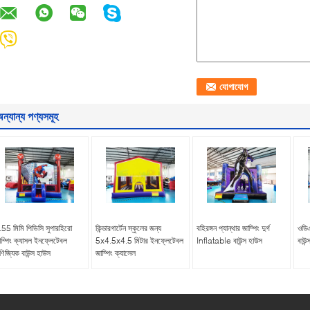
ন্যান্য পণ্যসমূহ
.55 মিমি পিভিসি সুপারহিরো
কিন্ডারগার্টেন স্কুলের জন্য
বহিরঙ্গন প্যান্থার জাম্পিং দুর্গ
ওডিএ
াম্পিং ক্যাসল ইনফ্লেটেবল
5x4.5x4.5 মিটার ইনফ্লেটেবল
Inflatable বাউন্স হাউস
বাউন
ণিজ্যিক বাউন্স হাউস
জাম্পিং ক্যাসেল