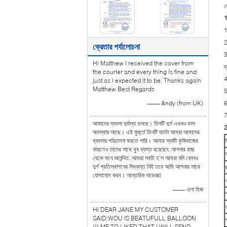
দ
1
1
2
ক্রেতার পর্যালোচনা
3
Hi Matthew I received the cover from
ব
the courier and every thing is fine and
4
just as i expected it to be. Thanks again
Matthew Best Regards
5
—— Andy (from UK)
6
7
আমাদের ব্যবসা দুর্দান্ত চলছে। তিনটি দুর্গ এখনও ভাল
2
অবস্থায় আছে। এই মুহুর্তে তিনটি যতটা আমরা আমাদের
ব্যবসায় পরিচালনা করতে পারি। আমার স্বামী কৃষিকাজের
কারণেও তাদের সাথে খুব ব্যস্ত রয়েছেন..আপনার কাছ
থেকে শুনে আনন্দিত..আমরা সবাই হ'ল আমরা যদি কোনও
দুর্গ প্রতিস্থাপনের সিদ্ধান্ত নিই তবে আমি আপনার সাথে
যোগাযোগ করব। আন্তরিক শুভেচ্ছা
—— এলা হিজ
HI DEAR JANE MY CUSTOMER
SAID:WOU IS BEATUFULL BALLOON
প
!!! ME TO LIKED THAT.I WILL SEND