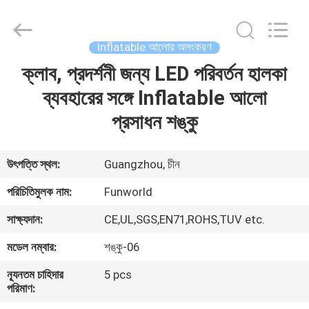
2026
Funworld
Inflatables
Limited.
All
Inflatable আলোর অলংকরণ
Rights
Reserved.
ক্লাব, প্রদর্শনী জন্য LED পরিবর্তন হালকা
বাড়ি
ব্যবহারের সঙ্গে Inflatable আলো
পণ্য
প্রসাধন শঙ্কু
ভিডিও
উৎপত্তি স্থল:
Guangzhou, চীন
পরিচিতিমুলক নাম:
Funworld
আমাদের
সাক্ষ্যদান:
CE,UL,SGS,EN71,ROHS,TUV etc.
সম্পর্কে
মডেল নম্বার:
শঙ্কু-06
কারখানা
ন্যূনতম চাহিদার
5 pcs
পরিমাণ:
ভ্রমণ