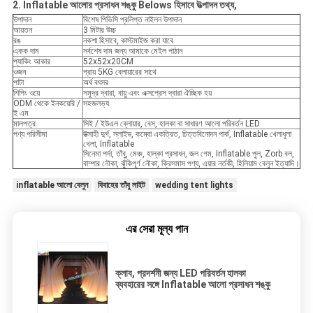
2. Inflatable আলোর প্রসাধন শঙ্কু Belows হিসাবে উত্পাদন তথ্য,
উপাদান
বিশেষ পিভিসি প্রলিপ্ত নাইলন উপাদান
আয়তন
3 মিটার উচ্চ
রঙ
নকশা হিসাবে, কাস্টমাইজ করা যাবে
একক দাম
সর্বশেষ দাম জন্য আমাকে মেইল ​​পাঠান
প্যাকিং আকার
52x52x20CM
ওজন
প্রায় 5KG ব্লোয়ারের সাথে
পাটা
অর্ধ বৎসর
শিপিং ওয়ে
সমুদ্র দ্বারা, বায়ু এবং এক্সপ্রেস দ্বারা ঐচ্ছিক হয়
ODM থেকে ইনকয়েরি /
সহজলভ্য
ই এম
মালপত্র
সিই / ইউএল ব্লোয়ার, বেস, হালকা বা সাধারণ আলো পরিবর্তন LED
পণ্য পরিসীমা
উত্সাহী দুর্গ, স্লাইড, কম্বো একত্রিত, চিত্তবিনোদন পার্ক, Inflatable খেলাধুলা
খেলা, Inflatable
সিনেমা পর্দা, তাঁবু, মেঞ্চ, হাল্কা প্রসাধন, জল গেম, Inflatable পুল, Zorb বল,
বাম্পার নৌকা, ঝুঁকিপূর্ণ নৌকা, ক্রিসমাস পণ্য, এয়ার নর্তকী, হিলিয়াম বেলুন ইত্যাদি।
inflatable আলো বেলুন
বিবাহের তাঁবু লাইট
wedding tent lights
এর সেরা মূল্য পান
ক্লাব, প্রদর্শনী জন্য LED পরিবর্তন হালকা
ব্যবহারের সঙ্গে Inflatable আলো প্রসাধন শঙ্কু