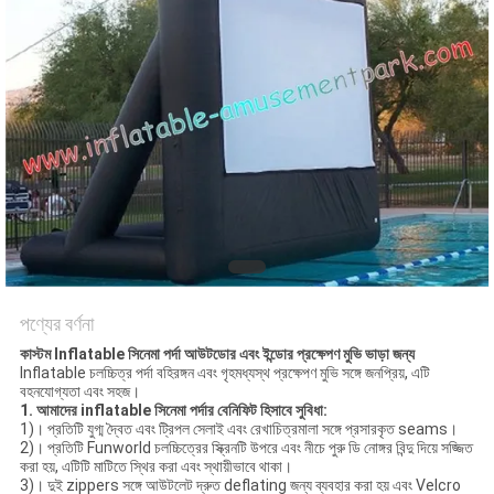
পণ্যের বর্ণনা
কাস্টম Inflatable সিনেমা পর্দা আউটডোর এবং ইন্ডোর প্রক্ষেপণ মুভি ভাড়া জন্য
Inflatable চলচ্চিত্র পর্দা বহিরঙ্গন এবং গৃহমধ্যস্থ প্রক্ষেপণ মুভি সঙ্গে জনপ্রিয়, এটি
বহনযোগ্যতা এবং সহজ।
1.
আমাদের inflatable সিনেমা পর্দার বেনিফিট হিসাবে সুবিধা:
1)। প্রতিটি যুগ্ম দ্বৈত এবং ট্রিপল সেলাই এবং রেখাচিত্রমালা সঙ্গে প্রসারকৃত seams।
2)। প্রতিটি Funworld চলচ্চিত্রের স্ক্রিনটি উপরে এবং নীচে পুরু ডি নোঙ্গর বিন্দু দিয়ে সজ্জিত
করা হয়, এটিটি মাটিতে স্থির করা এবং স্থায়ীভাবে থাকা।
3)। দুই zippers সঙ্গে আউটলেট দ্রুত deflating জন্য ব্যবহার করা হয় এবং Velcro