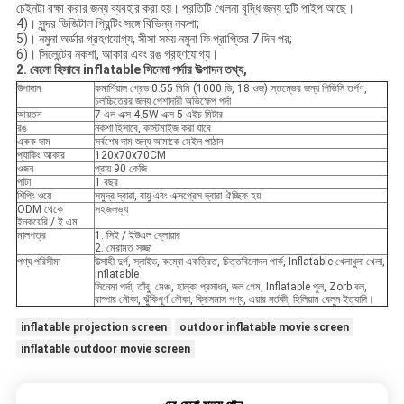
চেইনটা রক্ষা করার জন্য ব্যবহার করা হয়। প্রতিটি খেলনা বৃদ্ধি জন্য দুটি পাইপ আছে।
4)। সুন্দর ডিজিটাল প্রিন্টিং সঙ্গে বিভিন্ন নকশা;
5)। নমুনা অর্ডার গ্রহণযোগ্য, সীসা সময় নমুনা ফি প্রাপ্তির 7 দিন পর;
6)। সিলেন্টের নকশা, আকার এবং রঙ গ্রহণযোগ্য।
2. বেলো হিসাবে inflatable সিনেমা পর্দার উত্পাদন তথ্য,
উপাদান
কমার্শিয়াল গ্রেড 0.55 মিমি (1000 ডি, 18 ওজ) স্তম্ভের জন্য পিভিসি তর্পণ,
চলচ্চিত্রের জন্য পেশাদারী অভিক্ষেপ পর্দা
আয়তন
7 এল এক্স 4.5W এক্স 5 এইচ মিটার
রঙ
নকশা হিসাবে, কাস্টমাইজ করা যাবে
একক দাম
সর্বশেষ দাম জন্য আমাকে মেইল ​​পাঠান
প্যাকিং আকার
120x70x70CM
ওজন
প্রায় 90 কেজি
পাটা
1 বছর
শিপিং ওয়ে
সমুদ্র দ্বারা, বায়ু এবং এক্সপ্রেস দ্বারা ঐচ্ছিক হয়
ODM থেকে
সহজলভ্য
ইনকয়েরি / ই এম
মালপত্র
1. সিই / ইউএল ব্লোয়ার
2. মেরামত সজ্জা
পণ্য পরিসীমা
উত্সাহী দুর্গ, স্লাইড, কম্বো একত্রিত, চিত্তবিনোদন পার্ক, Inflatable খেলাধুলা খেলা,
Inflatable
সিনেমা পর্দা, তাঁবু, মেঞ্চ, হাল্কা প্রসাধন, জল গেম, Inflatable পুল, Zorb বল,
বাম্পার নৌকা, ঝুঁকিপূর্ণ নৌকা, ক্রিসমাস পণ্য, এয়ার নর্তকী, হিলিয়াম বেলুন ইত্যাদি।
inflatable projection screen
outdoor inflatable movie screen
inflatable outdoor movie screen