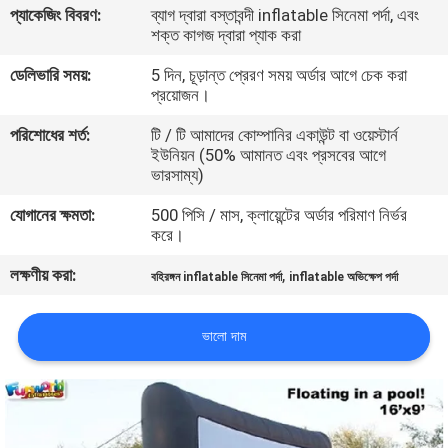
প্যাকেজিং বিবরণ:
ব্যাগ দ্বারা বস্তাবন্দী inflatable সিনেমা পর্দা, এবং
শক্ত কাগজ দ্বারা প্যাক করা
মান
ডেলিভারি সময়:
5 দিন, চূড়ান্ত প্রেরণ সময় অর্ডার আগে চেক করা
নিয়ন্ত্রণ
প্রয়োজন।
পরিশোধের শর্ত:
টি / টি আমাদের কোম্পানির একাউন্ট বা ওয়েস্টার্ন
COMPANY
ইউনিয়ন (50% আমানত এবং প্রসবের আগে
ভারসাম্য)
NEWS
যোগানের ক্ষমতা:
500 পিসি / মাস, ক্লায়েন্টের অর্ডার পরিমাণ নির্ভর
করে।
সাইট
লক্ষণীয় করা:
,
ম্যাপ
বহিরঙ্গন inflatable সিনেমা পর্দা
inflatable অভিক্ষেপ পর্দা
ভালো দাম
PRIVACY
POLICY