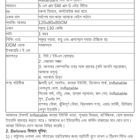
Retardant এবং জল-প্রমাণ
আয়তন
5 এল এক্স 5W এক্স 5 এইচ মিটার
রঙ
নকশা হিসাবে, কাস্টমাইজ করা যাবে
একক দাম
সর্বশেষ দাম জন্য আমাকে মেইল ​​পাঠান
প্যাকিং আকার
120x80x80CM
ওজন
প্রায় 130 কেজি
পাটা
1 বছর
শিপিং ওয়ে
সমুদ্র দ্বারা, বায়ু এবং এক্সপ্রেস দ্বারা ঐচ্ছিক হয়
ODM থেকে
সহজলভ্য
ইনকয়েরি / ই এম
মালপত্র
1. সিই / ইউএল ব্লোয়ার
2. মেরামত সজ্জা
3. আপনার কোম্পানির তথ্য সঙ্গে ব্যানার (যদি আপনি প্রয়োজন,
আমাকে বলুন)
4. সতর্কতা চিহ্ন
পণ্য পরিসীমা
উত্সাহী দুর্গ, স্লাইড, কম্বো ইউনিট, বিনোদন পার্ক, Inflatable
খেলাধুলা খেলা, Inflatable
সিনেমা পর্দা, তাঁবু, মেঞ্চ, হাল্কা প্রসাধন, জল গেম, Inflatable
পুল, Zorb বল,
বাম্পার নৌকা, ঝুঁকিপূর্ণ নৌকা, ক্রিসমাস পণ্য, এয়ার নর্তকী, হিলিয়াম
বেলুন ইত্যাদি।
আমাদের টেকসই Inflatable কম্বো ইউনিট ভাড়া, পুনরায় বিক্রয়, বাণিজ্যিক, হোম ব্যবহার
ইত্যাদি ব্যবহার করতে পারে। আমাদের গুণ ইউরোপীয় এবং মার্কিন বাজারের মান মেনে চলে।
আমরা বিভিন্ন দেশে অনেক বিক্রি করেছি।
2.
Belows হিসাবে সুবিধা:
1)।
বাউন্সার এলাকা এবং সাঁতারের প্রতিরক্ষার জন্য প্রতিটি যুগে ডাবল ও ট্রিপল স্টিভ এবং