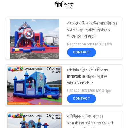
শীর্ষ পণ্য
এয়ার সেলাই ক্যাপ্টেন আমার্সিয়া মুন
বাউন্স কম্বো স্লাইড স্ট্রাকচার
গনফ্লেবেল এনফ্যান্ট
Negotiation price MOQ:1 পিসি
CONTACT
পেশাদার বাউন্স হাউস শিশুদের
inflatable বাউন্সার স্লাইড
আকার 7x6x5 মি
USD600-USD1500 MOQ:1pc
CONTACT
বাণিজ্যিক জাম্পিং ক্যাসল
ইনফ্ল্যাটেবল বাউন্সার স্লাইড / পা