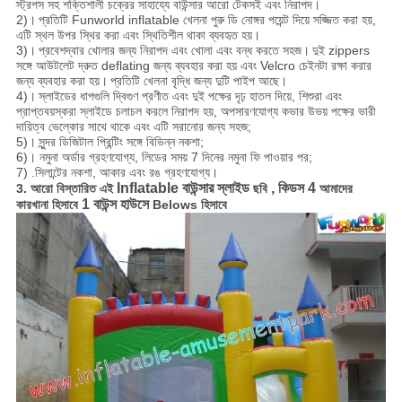
স্ট্রপস সহ শক্তিশালী চক্রের সাহায্যে বাউন্সার আরো টেকসই এবং নিরাপদ।
2)।
প্রতিটি Funworld inflatable খেলনা পুরু ডি নোঙ্গর পয়েন্ট দিয়ে সজ্জিত করা হয়,
এটি স্থল উপর স্থির করা এবং স্থিতিশীল থাকা ব্যবহৃত হয়।
3)।
প্রবেশদ্বার খোলার জন্য নিরাপদ এবং খোলা এবং বন্ধ করতে সহজ।
দুই zippers
সঙ্গে আউটলেট দ্রুত deflating জন্য ব্যবহার করা হয় এবং Velcro চেইনটা রক্ষা করার
জন্য ব্যবহার করা হয়।
প্রতিটি খেলনা বৃদ্ধি জন্য দুটি পাইপ আছে।
4)।
স্লাইডের ধাপগুলি দ্বিগুণ প্রণীত এবং দুই পক্ষের দৃঢ় হাতল দিয়ে, শিশুরা এবং
প্রাপ্তবয়স্করা স্লাইডে চলাচল করলে নিরাপদ হয়, অপসারণযোগ্য কভার উভয় পক্ষের ভারী
দায়িত্ব ভেল্কোর সাথে থাকে এবং এটি সরানোর জন্য সহজ;
5)।
সুন্দর ডিজিটাল প্রিন্টিং সঙ্গে বিভিন্ন নকশা;
6)। নমুনা অর্ডার গ্রহণযোগ্য, লিডের সময় 7 দিনের নমুনা ফি পাওয়ার পর;
7) .সিলান্টের নকশা, আকার এবং রঙ গ্রহণযোগ্য।
Inflatable বাউন্সার স্লাইড
, কিডস 4
3. আরো বিস্তারিত এই
ছবি
আমাদের
1 বাউন্স হাউসে
কারখানা হিসাবে
Belows হিসাবে