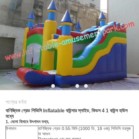
পণ্যের বর্ণনা
বাণিজ্যিক গ্রেড পিভিসি Inflatable বাউন্সার স্লাইড, কিডস 4 1 বাউন্স হাউস
মধ্যে
1. বেলো হিসাবে উৎপাদন তথ্য,
উপাদান
বাণিজ্যিক গ্রেড 0.55 মিমি (1000 ডি, 18 ওজ) পিভিসি তরমুজ
যা আগুন