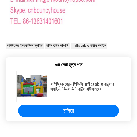
আউটডোর ইনফ্ল্যাটেবল স্লাইড
বাউন হাউস জাম্পার্স
inflatable বাউন্সি স্লাইড
এর সেরা মূল্য পান
বাণিজ্যিক গ্রেড পিভিসি Inflatable বাউন্সার
স্লাইড, কিডস 4 1 বাউন্স হাউস মধ্যে
চালিয়ে