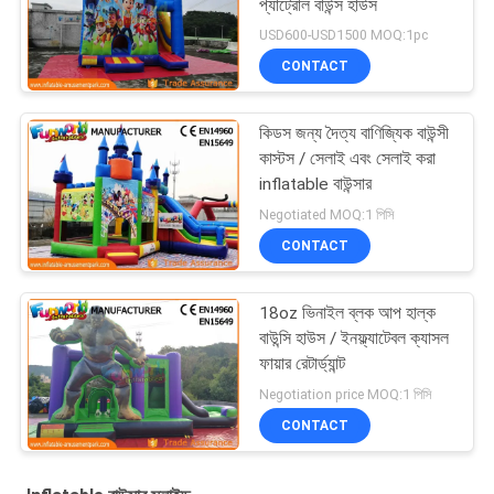
প্যাট্রোল বাউন্স হাউস
USD600-USD1500 MOQ:1pc
CONTACT
কিডস জন্য দৈত্য বাণিজ্যিক বাউন্সী
কাস্টস / সেলাই এবং সেলাই করা
inflatable বাউন্সার
Negotiated MOQ:1 পিসি
CONTACT
18oz ভিনাইল ব্লক আপ হাল্ক
বাউন্সি হাউস / ইনফ্ল্যাটেবল ক্যাসল
ফায়ার রেটার্ড্যান্ট
Negotiation price MOQ:1 পিসি
CONTACT