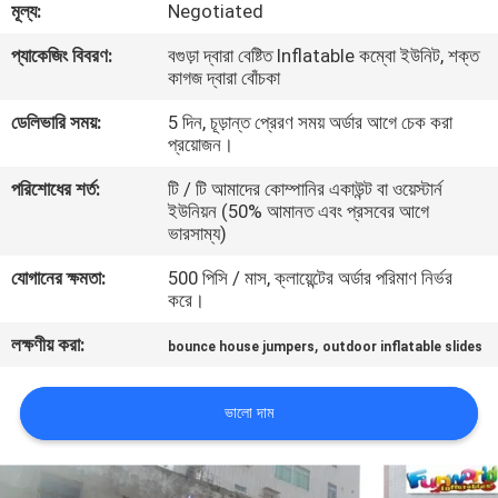
মূল্য:
Negotiated
মান
প্যাকেজিং বিবরণ:
বগুড়া দ্বারা বেষ্টিত Inflatable কম্বো ইউনিট, শক্ত
কাগজ দ্বারা বোঁচকা
নিয়ন্ত্রণ
ডেলিভারি সময়:
5 দিন, চূড়ান্ত প্রেরণ সময় অর্ডার আগে চেক করা
প্রয়োজন।
COMPANY
পরিশোধের শর্ত:
টি / টি আমাদের কোম্পানির একাউন্ট বা ওয়েস্টার্ন
NEWS
ইউনিয়ন (50% আমানত এবং প্রসবের আগে
ভারসাম্য)
সাইট
যোগানের ক্ষমতা:
500 পিসি / মাস, ক্লায়েন্টের অর্ডার পরিমাণ নির্ভর
করে।
ম্যাপ
লক্ষণীয় করা:
,
bounce house jumpers
outdoor inflatable slides
PRIVACY
ভালো দাম
POLICY