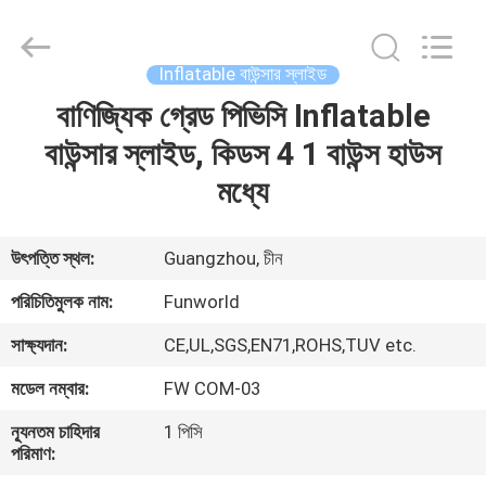
2026
Funworld
Inflatables
Limited.
All
Inflatable বাউন্সার স্লাইড
Rights
Reserved.
বাণিজ্যিক গ্রেড পিভিসি Inflatable
বাড়ি
বাউন্সার স্লাইড, কিডস 4 1 বাউন্স হাউস
পণ্য
মধ্যে
ভিডিও
উৎপত্তি স্থল:
Guangzhou, চীন
পরিচিতিমুলক নাম:
Funworld
আমাদের
সাক্ষ্যদান:
CE,UL,SGS,EN71,ROHS,TUV etc.
সম্পর্কে
মডেল নম্বার:
FW COM-03
কারখানা
ন্যূনতম চাহিদার
1 পিসি
পরিমাণ:
ভ্রমণ