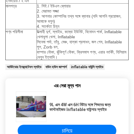
ইনকয়েরি / ই এম
মালপত্র
1. সিই / ইউএল ব্লোয়ার
2. মেরামত সজ্জা
3. আপনার কোম্পানির তথ্য সঙ্গে ব্যানার (যদি আপনি প্রয়োজন,
আমাকে বলুন)
4. সতর্কতা চিহ্ন
পণ্য পরিসীমা
উত্সাহী দুর্গ, স্লাইড, কম্বো ইউনিট, বিনোদন পার্ক, Inflatable
খেলাধুলা খেলা, Inflatable
সিনেমা পর্দা, তাঁবু, মেঞ্চ, হাল্কা প্রসাধন, জল গেম, Inflatable
পুল, Zorb বল,
বাম্পার নৌকা, ঝুঁকিপূর্ণ নৌকা, ক্রিসমাস পণ্য, এয়ার নর্তকী, হিলিয়াম
বেলুন ইত্যাদি।
আউটডোর ইনফ্ল্যাটেবল স্লাইড
বাউন হাউস জাম্পার্স
inflatable বাউন্সি স্লাইড
এর সেরা মূল্য পান
9L এক্স 4W এক্স 6H মিটার সঙ্গে শিশুদের জন্য
কাস্টমাইজড Inflatable বাউন্সার স্লাইড
চালিয়ে