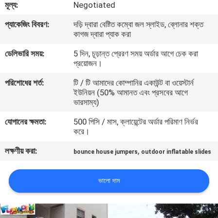
মূল্য:
Negotiated
মান
প্যাকেজিং বিবরণ:
দড়ি দ্বারা বেষ্টিত কম্বো জল স্লাইড, ব্লোনার শক্ত
কাগজ দ্বারা প্যাক করা
নিয়ন্ত্রণ
ডেলিভারি সময়:
5 দিন, চূড়ান্ত প্রেরণ সময় অর্ডার আগে চেক করা
প্রয়োজন।
COMPANY
পরিশোধের শর্ত:
টি / টি আমাদের কোম্পানির একাউন্ট বা ওয়েস্টার্ন
NEWS
ইউনিয়ন (50% আমানত এবং প্রসবের আগে
ভারসাম্য)
সাইট
যোগানের ক্ষমতা:
500 পিসি / মাস, ক্লায়েন্টের অর্ডার পরিমাণ নির্ভর
করে।
ম্যাপ
লক্ষণীয় করা:
,
bounce house jumpers
outdoor inflatable slides
PRIVACY
ভালো দাম
POLICY