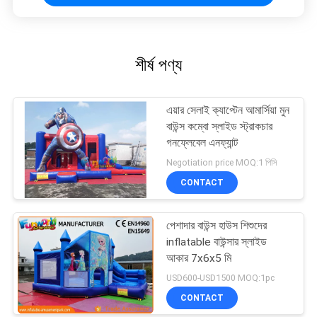
শীর্ষ পণ্য
এয়ার সেলাই ক্যাপ্টেন আমার্সিয়া মুন
বাউন্স কম্বো স্লাইড স্ট্রাকচার
গনফ্লেবেল এনফ্যান্ট
Negotiation price MOQ:1 পিসি
CONTACT
পেশাদার বাউন্স হাউস শিশুদের
inflatable বাউন্সার স্লাইড
আকার 7x6x5 মি
USD600-USD1500 MOQ:1pc
CONTACT