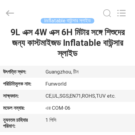
2026
Funworld
Inflatables
Limited.
All
Inflatable বাউন্সার স্লাইড
Rights
Reserved.
9L এক্স 4W এক্স 6H মিটার সঙ্গে শিশুদের
বাড়ি
জন্য কাস্টমাইজড Inflatable বাউন্সার
পণ্য
স্লাইড
ভিডিও
উৎপত্তি স্থল:
Guangzhou, চীন
পরিচিতিমুলক নাম:
Funworld
আমাদের
সাক্ষ্যদান:
CE,UL,SGS,EN71,ROHS,TUV etc.
সম্পর্কে
মডেল নম্বার:
এর COM-06
কারখানা
ন্যূনতম চাহিদার
1 পিসি
পরিমাণ:
ভ্রমণ