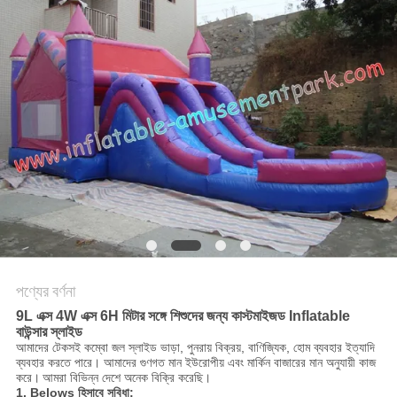
পণ্যের বর্ণনা
9L এক্স 4W এক্স 6H মিটার সঙ্গে শিশুদের জন্য কাস্টমাইজড Inflatable
বাউন্সার স্লাইড
আমাদের টেকসই কম্বো জল স্লাইড ভাড়া, পুনরায় বিক্রয়, বাণিজ্যিক, হোম ব্যবহার ইত্যাদি
ব্যবহার করতে পারে। আমাদের গুণগত মান ইউরোপীয় এবং মার্কিন বাজারের মান অনুযায়ী কাজ
করে।
আমরা বিভিন্ন দেশে অনেক বিক্রি করেছি।
1.
Belows হিসাবে সুবিধা: