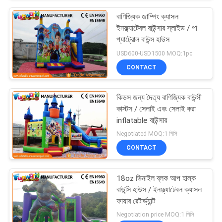
বাণিজ্যিক জাম্পিং ক্যাসল
ইনফ্ল্যাটেবল বাউন্সার স্লাইড / পা
প্যাট্রোল বাউন্স হাউস
USD600-USD1500 MOQ:1pc
CONTACT
কিডস জন্য দৈত্য বাণিজ্যিক বাউন্সী
কাস্টস / সেলাই এবং সেলাই করা
inflatable বাউন্সার
Negotiated MOQ:1 পিসি
CONTACT
18oz ভিনাইল ব্লক আপ হাল্ক
বাউন্সি হাউস / ইনফ্ল্যাটেবল ক্যাসল
ফায়ার রেটার্ড্যান্ট
Negotiation price MOQ:1 পিসি