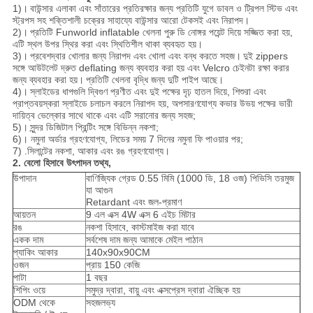
1)।
বাউন্সার এলাকা এবং সাঁতারের প্রতিরক্ষার জন্য প্রতিটি যুগে ডাবল ও ট্রিপল স্টিভ এবং
স্ট্রপস সহ শক্তিশালী চক্রের সাহায্যে বাউন্সার আরো টেকসই এবং নিরাপদ।
2)।
প্রতিটি Funworld inflatable খেলনা পুরু ডি নোঙ্গর পয়েন্ট দিয়ে সজ্জিত করা হয়,
এটি স্থল উপর স্থির করা এবং স্থিতিশীল থাকা ব্যবহৃত হয়।
3)।
প্রবেশদ্বার খোলার জন্য নিরাপদ এবং খোলা এবং বন্ধ করতে সহজ।
দুই zippers
সঙ্গে আউটলেট দ্রুত deflating জন্য ব্যবহার করা হয় এবং Velcro চেইনটা রক্ষা করার
জন্য ব্যবহার করা হয়।
প্রতিটি খেলনা বৃদ্ধি জন্য দুটি পাইপ আছে।
4)।
স্লাইডের ধাপগুলি দ্বিগুণ প্রণীত এবং দুই পক্ষের দৃঢ় হাতল দিয়ে, শিশুরা এবং
প্রাপ্তবয়স্করা স্লাইডে চলাচল করলে নিরাপদ হয়, অপসারণযোগ্য কভার উভয় পক্ষের ভারী
দায়িত্ব ভেল্কোর সাথে থাকে এবং এটি সরানোর জন্য সহজ;
5)।
সুন্দর ডিজিটাল প্রিন্টিং সঙ্গে বিভিন্ন নকশা;
6)। নমুনা অর্ডার গ্রহণযোগ্য, লিডের সময় 7 দিনের নমুনা ফি পাওয়ার পর;
7) .সিলান্টের নকশা, আকার এবং রঙ গ্রহণযোগ্য।
2. বেলো হিসাবে উৎপাদন তথ্য,
উপাদান
বাণিজ্যিক গ্রেড 0.55 মিমি (1000 ডি, 18 ওজ) পিভিসি তরমুজ
যা আগুন
Retardant এবং জল-প্রমাণ
আয়তন
9 এল এক্স 4W এক্স 6 এইচ মিটার
রঙ
নকশা হিসাবে, কাস্টমাইজ করা যাবে
একক দাম
সর্বশেষ দাম জন্য আমাকে মেইল ​​পাঠান
প্যাকিং আকার
140x90x90CM
ওজন
প্রায় 150 কেজি
পাটা
1 বছর
শিপিং ওয়ে
সমুদ্র দ্বারা, বায়ু এবং এক্সপ্রেস দ্বারা ঐচ্ছিক হয়
ODM থেকে
সহজলভ্য