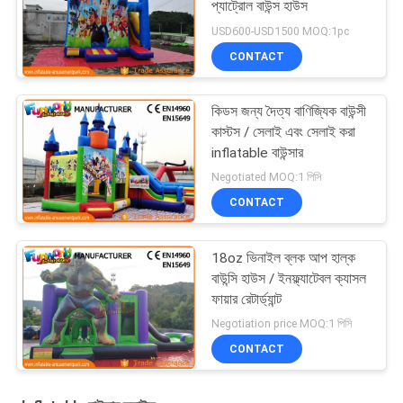
প্যাট্রোল বাউন্স হাউস
USD600-USD1500 MOQ:1pc
CONTACT
কিডস জন্য দৈত্য বাণিজ্যিক বাউন্সী
কাস্টস / সেলাই এবং সেলাই করা
inflatable বাউন্সার
Negotiated MOQ:1 পিসি
CONTACT
18oz ভিনাইল ব্লক আপ হাল্ক
বাউন্সি হাউস / ইনফ্ল্যাটেবল ক্যাসল
ফায়ার রেটার্ড্যান্ট
Negotiation price MOQ:1 পিসি
CONTACT