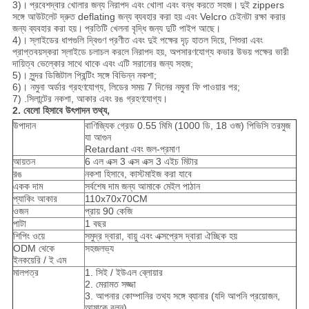
3)।
প্রবেশদ্বার খোলার জন্য নিরাপদ এবং খোলা এবং বন্ধ করতে সহজ।
দুই zippers
সঙ্গে আউটলেট দ্রুত deflating জন্য ব্যবহার করা হয় এবং Velcro চেইনটা রক্ষা করার
জন্য ব্যবহার করা হয়।
প্রতিটি খেলনা বৃদ্ধি জন্য দুটি পাইপ আছে।
4)।
স্লাইডের ধাপগুলি দ্বিগুণ প্রণীত এবং দুই পক্ষের দৃঢ় হাতল দিয়ে, শিশুরা এবং
প্রাপ্তবয়স্করা স্লাইডে চলাচল করলে নিরাপদ হয়, অপসারণযোগ্য কভার উভয় পক্ষের ভারী
দায়িত্ব ভেল্কোর সাথে থাকে এবং এটি সরানোর জন্য সহজ;
5)।
সুন্দর ডিজিটাল প্রিন্টিং সঙ্গে বিভিন্ন নকশা;
6)। নমুনা অর্ডার গ্রহণযোগ্য, লিডের সময় 7 দিনের নমুনা ফি পাওয়ার পর;
7) .সিলান্টের নকশা, আকার এবং রঙ গ্রহণযোগ্য।
2. বেলো হিসাবে উৎপাদন তথ্য,
উপাদান
বাণিজ্যিক গ্রেড 0.55 মিমি (1000 ডি, 18 ওজ) পিভিসি তরমুজ
যা আগুন
Retardant এবং জল-প্রমাণ
আয়তন
6 এল এক্স 3 এক্স এক্স 3 এইচ মিটার
রঙ
নকশা হিসাবে, কাস্টমাইজ করা যাবে
একক দাম
সর্বশেষ দাম জন্য আমাকে মেইল ​​পাঠান
প্যাকিং আকার
110x70x70CM
ওজন
প্রায় 90 কেজি
পাটা
1 বছর
শিপিং ওয়ে
সমুদ্র দ্বারা, বায়ু এবং এক্সপ্রেস দ্বারা ঐচ্ছিক হয়
ODM থেকে
সহজলভ্য
ইনকয়েরি / ই এম
মালপত্র
1. সিই / ইউএল ব্লোয়ার
2. মেরামত সজ্জা
3. আপনার কোম্পানির তথ্য সঙ্গে ব্যানার (যদি আপনি প্রয়োজন,
আমাকে বলুন)