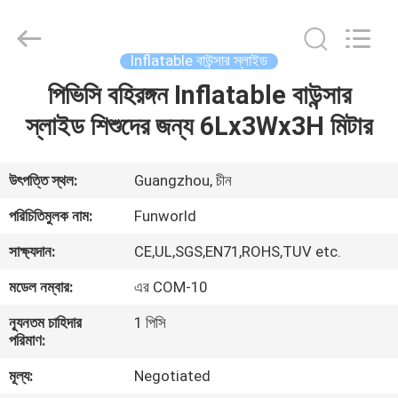
2026
Funworld
Inflatables
Limited.
All
Inflatable বাউন্সার স্লাইড
Rights
Reserved.
পিভিসি বহিরঙ্গন Inflatable বাউন্সার
বাড়ি
স্লাইড শিশুদের জন্য 6Lx3Wx3H মিটার
পণ্য
উৎপত্তি স্থল:
Guangzhou, চীন
ভিডিও
পরিচিতিমুলক নাম:
Funworld
সাক্ষ্যদান:
CE,UL,SGS,EN71,ROHS,TUV etc.
আমাদের
মডেল নম্বার:
এর COM-10
সম্পর্কে
ন্যূনতম চাহিদার
1 পিসি
পরিমাণ:
কারখানা
মূল্য:
Negotiated
ভ্রমণ