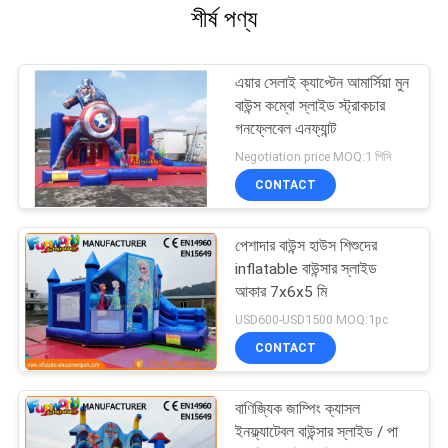
শীর্ষ পণ্য
এয়ার সেলাই ক্যাপ্টেন আমার্সিয়া মুন
বাউন্স কম্বো স্লাইড স্ট্রাকচার
গনফ্লেবেল এনফ্যান্ট
Negotiation price MOQ:1 পিসি
CONTACT
পেশাদার বাউন্স হাউস শিশুদের
inflatable বাউন্সার স্লাইড
আকার 7x6x5 মি
USD600-USD1500 MOQ:1pc
CONTACT
বাণিজ্যিক জাম্পিং ক্যাসল
ইনফ্ল্যাটেবল বাউন্সার স্লাইড / পা