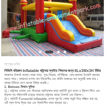
পণ্যের বর্ণনা
পিভিসি বহিরঙ্গন Inflatable বাউন্সার স্লাইড শিশুদের জন্য 6Lx3Wx3H মিটার
আমাদের টেকসই কম্বো গেমরা ভাড়া, পুনঃ-বিক্রয়, বাণিজ্যিক, হোম-ব্যবহার ইত্যাদি ব্যবহার
করতে পারে। আমাদের গুণগত মান ইউরোপীয় এবং মার্কিন বাজারের মান অনুযায়ী কাজ করে।
আমরা বিভিন্ন দেশে অনেক বিক্রি করেছি।
1.
Belows হিসাবে সুবিধা:
1)।
বাউন্সার এলাকা এবং সাঁতারের প্রতিরক্ষার জন্য প্রতিটি যুগে ডাবল ও ট্রিপল স্টিভ এবং
স্ট্রপস সহ শক্তিশালী চক্রের সাহায্যে বাউন্সার আরো টেকসই এবং নিরাপদ।
2)।
প্রতিটি Funworld inflatable খেলনা পুরু ডি নোঙ্গর পয়েন্ট দিয়ে সজ্জিত করা হয়,
এটি স্থল উপর স্থির করা এবং স্থিতিশীল থাকা ব্যবহৃত হয়।