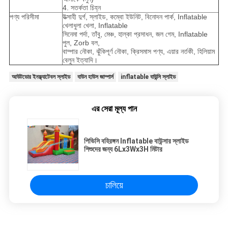
4. সতর্কতা চিহ্ন
পণ্য পরিসীমা
উত্সাহী দুর্গ, স্লাইড, কম্বো ইউনিট, বিনোদন পার্ক, Inflatable
খেলাধুলা খেলা, Inflatable
সিনেমা পর্দা, তাঁবু, মেঞ্চ, হাল্কা প্রসাধন, জল গেম, Inflatable
পুল, Zorb বল,
বাম্পার নৌকা, ঝুঁকিপূর্ণ নৌকা, ক্রিসমাস পণ্য, এয়ার নর্তকী, হিলিয়াম
বেলুন ইত্যাদি।
আউটডোর ইনফ্ল্যাটেবল স্লাইড
বাউন হাউস জাম্পার্স
inflatable বাউন্সি স্লাইড
এর সেরা মূল্য পান
পিভিসি বহিরঙ্গন Inflatable বাউন্সার স্লাইড
শিশুদের জন্য 6Lx3Wx3H মিটার
চালিয়ে