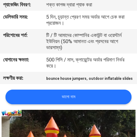
প্যাকেজিং বিবরণ:
শক্ত কাগজ দ্বারা প্যাক করা
মান
ডেলিভারি সময়:
5 দিন, চূড়ান্ত প্রেরণ সময় অর্ডার আগে চেক করা
প্রয়োজন।
নিয়ন্ত্রণ
পরিশোধের শর্ত:
টি / টি আমাদের কোম্পানির একাউন্ট বা ওয়েস্টার্ন
ইউনিয়ন (50% আমানত এবং প্রসবের আগে
COMPANY
ভারসাম্য)
NEWS
যোগানের ক্ষমতা:
500 পিসি / মাস, ক্লায়েন্টের অর্ডার পরিমাণ নির্ভর
করে।
সাইট
লক্ষণীয় করা:
,
bounce house jumpers
outdoor inflatable slides
ম্যাপ
ভালো দাম
PRIVACY
POLICY